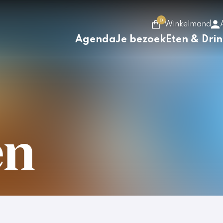
0
Winkelmand
Agenda
Je bezoek
Eten & Dri
en