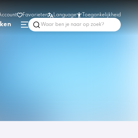
Account
Favorieten
Language
Toegankelijkheid
nken
Hoog contrast
Vergroot tekst
Prikkelarm
In het gebouw