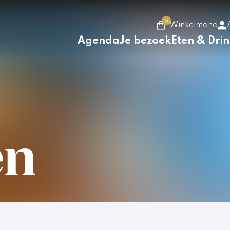
0
Winkelmand
Agenda
Je bezoek
Eten & Dri
en