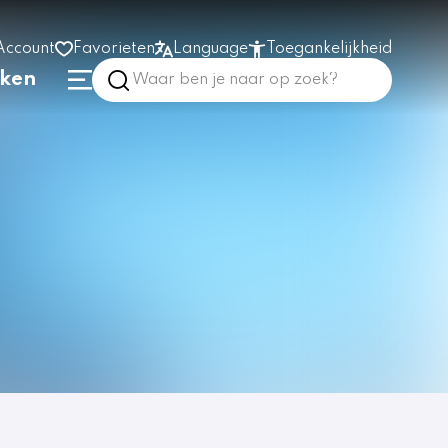
Account
Favorieten
Language
Toegankelijkheid
nken
Hoog contrast
Vergroot tekst
Prikkelarm
In het gebouw