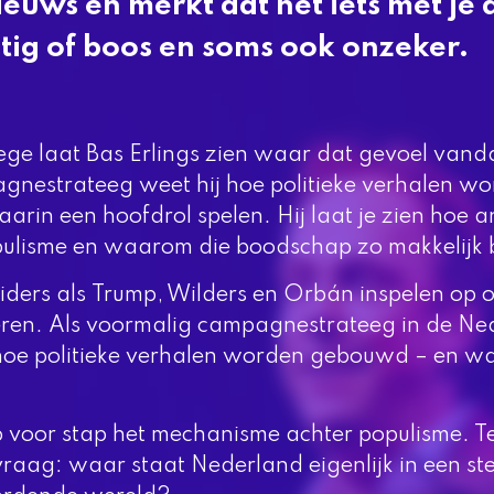
nieuws en merkt dat het iets met je 
tig of boos en soms ook onzeker.
llege laat Bas Erlings zien waar dat gevoel van
gnestrateeg weet hij hoe politieke verhalen 
arin een hoofdrol spelen. Hij laat je zien hoe a
ulisme en waarom die boodschap zo makkelijk b
eiders als Trump, Wilders en Orbán inspelen op 
veren. Als voormalig campagnestrateeg in de N
j hoe politieke verhalen worden gebouwd – en 
 voor stap het mechanisme achter populisme. Tege
vraag: waar staat Nederland eigenlijk in een st