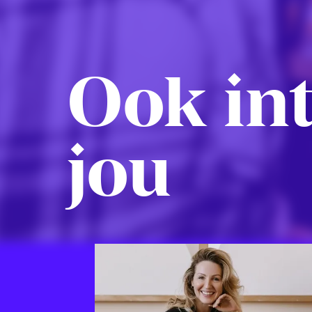
Ook int
jou