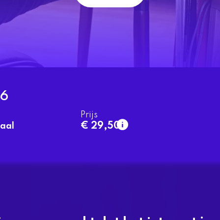
26
Prijs
€ 29,50
aal
1e rang
normaal
€ 29,50