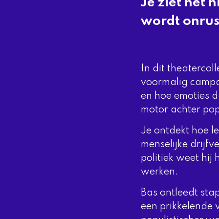
Je ziet het 
wordt onrus
In dit theaterco
voormalig campa
en hoe emoties da
motor achter pop
Je ontdekt hoe l
menselijke drijf
politiek weet hi
werken.
Bas ontleedt stap
een prikkelende 