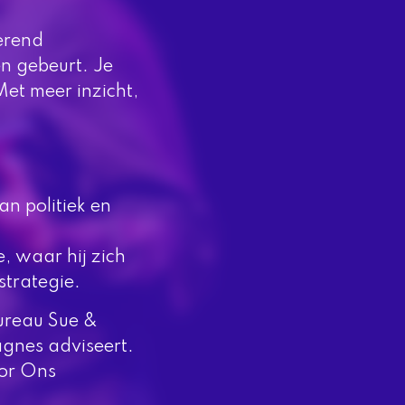
terend
en gebeurt. Je
et meer inzicht,
n politiek en
 waar hij zich
 strategie.
ureau Sue &
agnes adviseert.
oor Ons