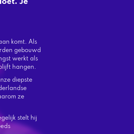
doet. Je
daan komt. Als
worden gebouwd
ngst werkt als
lijft hangen.
onze diepste
ederlandse
waarom ze
lijk stelt hij
eeds