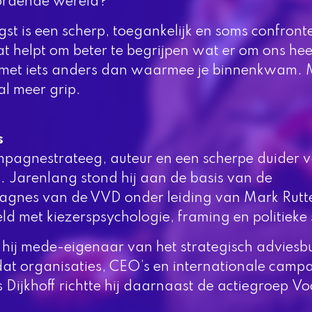
wordende wereld?
gst is een scherp, toegankelijk en soms confron
at helpt om beter te begrijpen wat er om ons he
t met iets anders dan waarmee je binnenkwam. M
al meer grip.
s
ampagnestrateeg, auteur en een scherpe duider va
. Jarenlang stond hij aan de basis van de
gnes van de VVD onder leiding van Mark Rutte,
eld met kiezerspsychologie, framing en politieke
hij mede-eigenaar van het strategisch adviesb
dat organisaties, CEO’s en internationale camp
Dijkhoff richtte hij daarnaast de actiegroep V