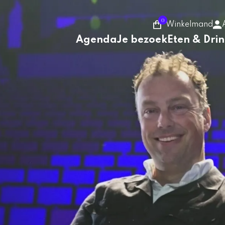
0
Winkelmand
Agenda
Je bezoek
Eten & Dri