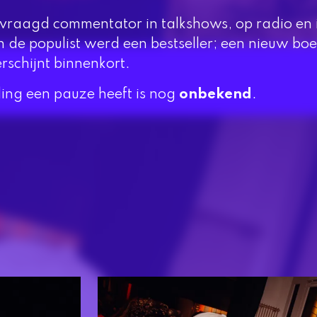
evraagd commentator in talkshows, op radio en i
n de populist werd een bestseller; een nieuw bo
erschijnt binnenkort.
ling een pauze heeft is nog
onbekend
.