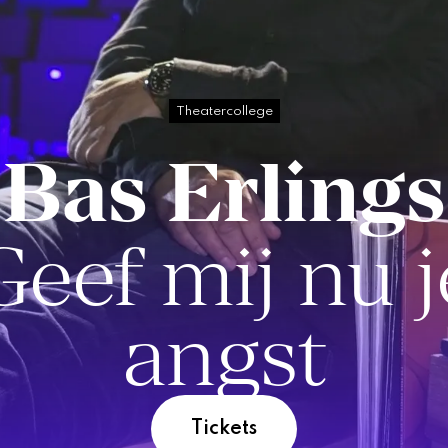
Theatercollege
Bas Erlings
Geef mij nu j
angst
Tickets