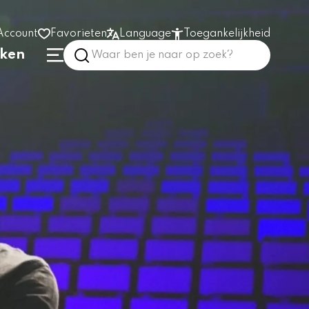
Account
Favorieten
Language
Toegankelijkheid
nken
Hoog contrast
Vergroot tekst
Prikkelarm
In het gebouw