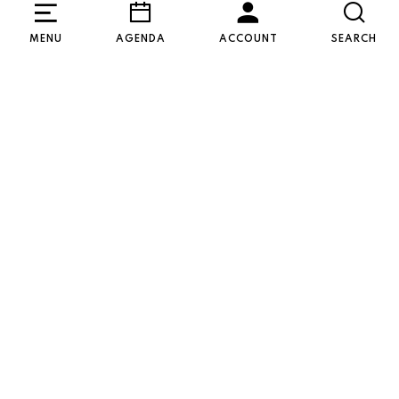
MENU
AGENDA
ACCOUNT
SEARCH
Groepsdiner of
vraag?
Wil je met een groep van meer dan 8 
personen komen eten of borrelen?
Of heb je een vraag?