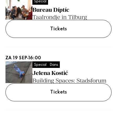
Special
Bureau Díptíc
Taalrondje in Tilburg
Tickets
ZA 19 SEP
16:00
Special
Dans
Jelena Kostić
Building Spaces: Stadsforum
Tickets