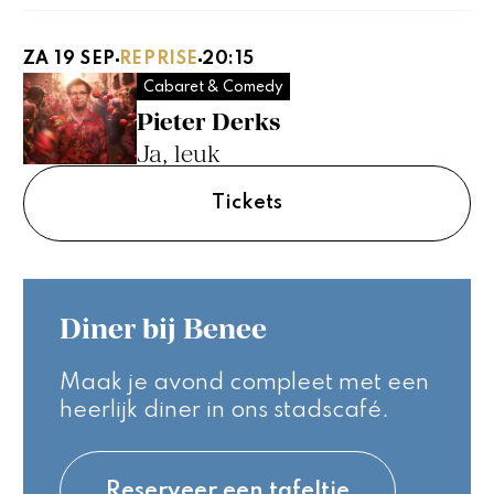
ZA 19 SEP
REPRISE
20:15
Cabaret & Comedy
Pieter Derks
Ja, leuk
Tickets
Diner bij Benee
Maak je avond compleet met een
heerlijk diner in ons stadscafé.
Reserveer een tafeltje