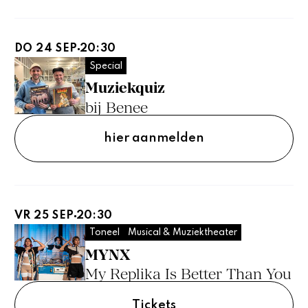
DO 24 SEP
20:30
Special
Muziekquiz
bij Benee
hier aanmelden
VR 25 SEP
20:30
Toneel
Musical & Muziektheater
MYNX
My Replika Is Better Than You
Tickets