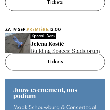
Tickets
ZA 19 SEP
PREMIÈRE
13:00
Special
Dans
Jelena Kostić
Building Spaces: Stadsforum
Tickets
Jouw evenement, ons
podium
Maak Schouwburg & Concertzaal