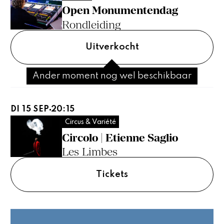
Open Monumentendag
Rondleiding
Uitverkocht
Ander moment nog wel beschikbaar
DI 15 SEP
20:15
Circus & Variété
Circolo | Etienne Saglio
Les Limbes
Tickets