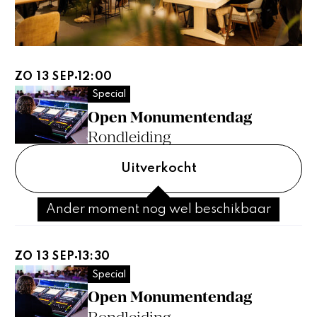
ZO 13 SEP
12:00
Special
Open Monumentendag
Rondleiding
Uitverkocht
Ander moment nog wel beschikbaar
ZO 13 SEP
13:30
Special
Open Monumentendag