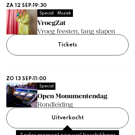
ZA 12 SEP
19:30
Special
Muziek
VroegZat
Vroeg feesten, lang slapen
Tickets
ZO 13 SEP
11:00
Special
Open Monumentendag
Rondleiding
Uitverkocht