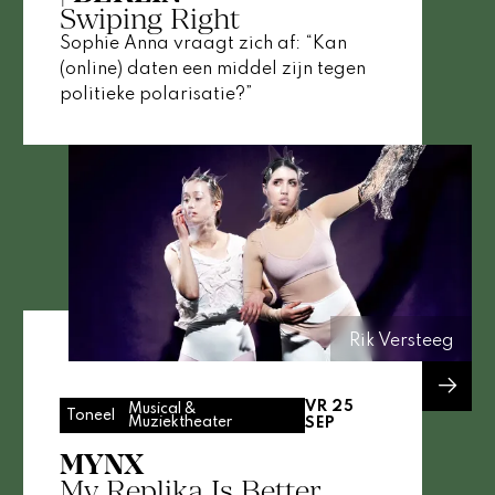
Swiping Right
Sophie Anna vraagt zich af: “Kan
(online) daten een middel zijn tegen
politieke polarisatie?”
Rik Versteeg
VR 25
Musical &
Toneel
Muziektheater
SEP
MYNX
My Replika Is Better