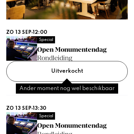
ZO 13 SEP
12:00
Special
Open Monumentendag
Rondleiding
Uitverkocht
Ander moment nog wel beschikbaar
ZO 13 SEP
13:30
Special
Open Monumentendag