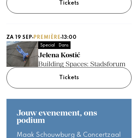
Tickets
ZA 19 SEP
PREMIÈRE
13:00
Special
Dans
Jelena Kostić
Building Spaces: Stadsforum
Tickets
Jouw evenement, ons
podium
Maak Schouwburg & Concertzaal