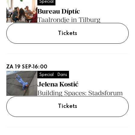
Special
Bureau Díptíc
Taalrondje in Tilburg
Tickets
ZA 19 SEP
16:00
Special
Dans
Jelena Kostić
Building Spaces: Stadsforum
Tickets