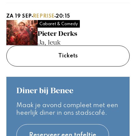
ZA 19 SEP
REPRISE
20:15
Cabaret & Comedy
Pieter Derks
Ja, leuk
Tickets
Diner bij Benee
Maak je avond compleet met een
heerlijk diner in ons stadscafé.
Reserveer een tafeltje