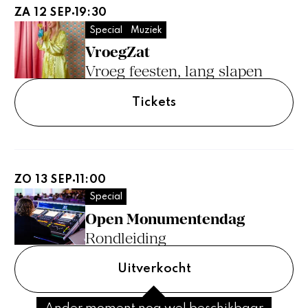
ZA 12 SEP
19:30
Special
Muziek
VroegZat
Vroeg feesten, lang slapen
Tickets
ZO 13 SEP
11:00
Special
Open Monumentendag
Rondleiding
Uitverkocht