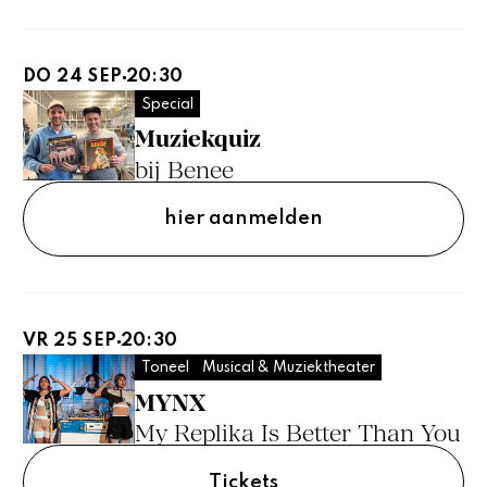
DO 24 SEP
20:30
Special
Muziekquiz
bij Benee
hier aanmelden
VR 25 SEP
20:30
Toneel
Musical & Muziektheater
MYNX
My Replika Is Better Than You
Tickets