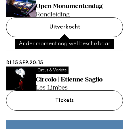
Open Monumentendag
Rondleiding
Uitverkocht
Ander moment nog wel beschikbaar
DI 15 SEP
20:15
Circus & Variété
Circolo | Etienne Saglio
Les Limbes
Tickets