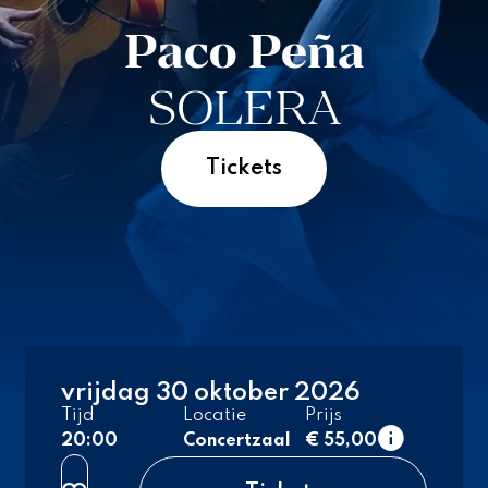
Paco Peña
SOLERA
Tickets
vrijdag 30 oktober 2026
1e rang
Tijd
Locatie
Prijs
normaal
20:00
Concertzaal
€ 55,00
2e rang
normaal