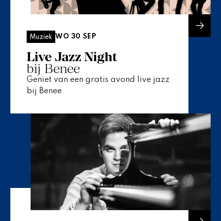
WO 30 SEP
Muziek
Live Jazz Night
bij Benee
Geniet van een gratis avond live jazz
bij Benee