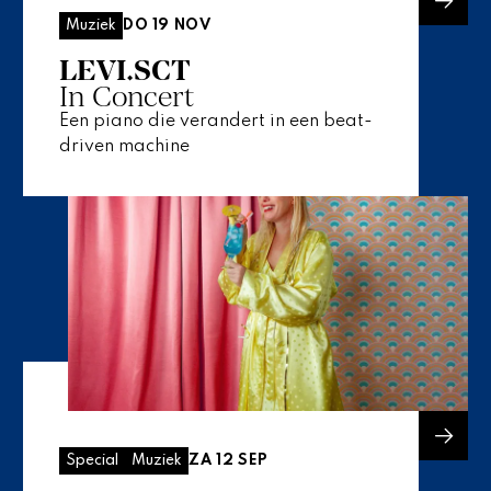
DO 19 NOV
Muziek
LEVI.SCT
In Concert
Een piano die verandert in een beat-
driven machine
ZA 12 SEP
Special
Muziek