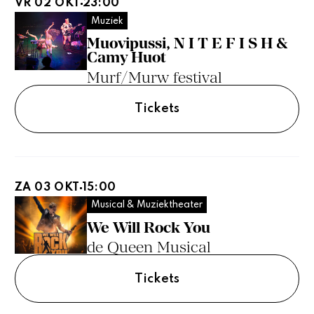
VR 02 OKT
23:00
Muziek
Muovipussi, N I T E F I S H &
Camy Huot
Murf/Murw festival
Tickets
ZA 03 OKT
15:00
Musical & Muziektheater
We Will Rock You
de Queen Musical
Tickets