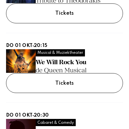
Tribute to Theodorakis
Tickets
DO 01 OKT
20:15
Musical & Muziektheater
We Will Rock You
de Queen Musical
Tickets
DO 01 OKT
20:30
Cabaret & Comedy