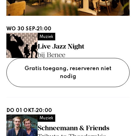
WO 30 SEP
21:00
Muziek
Live Jazz Night
bij Benee
Gratis toegang, reserveren niet
nodig
DO 01 OKT
20:00
Muziek
Schneemann & Friends