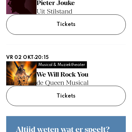
Pieter Jouke
Uit Stilstand
Tickets
VR 02 OKT
20:15
Musical & Muziektheater
We Will Rock You
de Queen Musical
Tickets
Altijd weten wat er speelt?