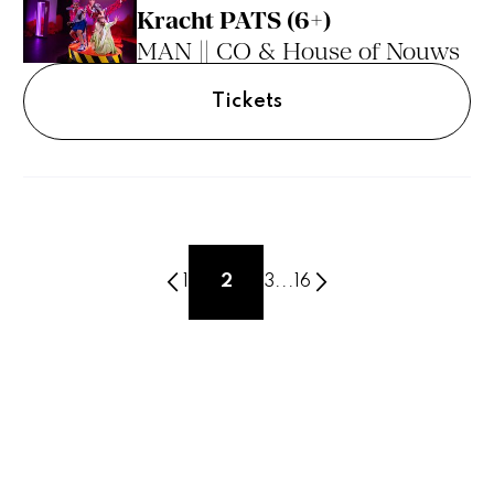
Kracht PATS (6+)
MAN || CO & House of Nouws
Tickets
1
2
3
...
16