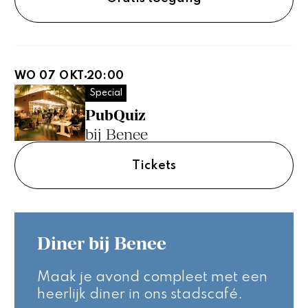
WO 07 OKT
20:00
Special
PubQuiz
bij Benee
Tickets
Diner bij Benee
Maak je avond compleet met een
heerlijk diner in ons stadscafé.