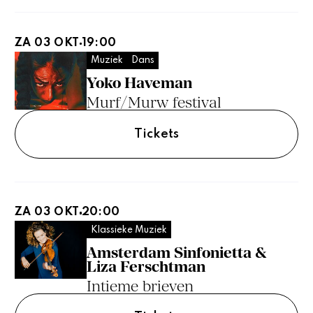
ZA 03 OKT
19:00
Muziek
Dans
Yoko Haveman
Murf/Murw festival
Tickets
ZA 03 OKT
20:00
Klassieke Muziek
Amsterdam Sinfonietta &
Liza Ferschtman
Intieme brieven