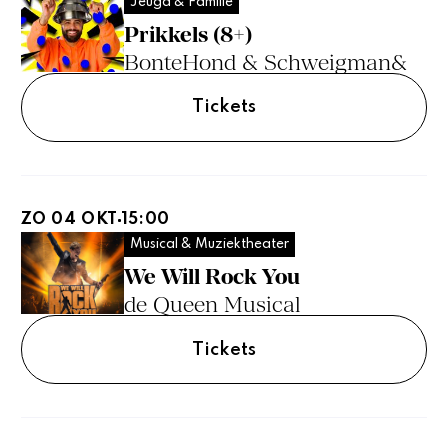
Jeugd & Familie
Prikkels (8+)
BonteHond & Schweigman&
Tickets
ZO 04 OKT
15:00
Musical & Muziektheater
We Will Rock You
de Queen Musical
Tickets