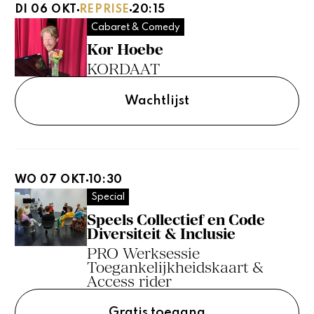
DI 06 OKT
REPRISE
20:15
Cabaret & Comedy
Kor Hoebe
KORDAAT
Wachtlijst
WO 07 OKT
10:30
Special
Speels Collectief en Code
Diversiteit & Inclusie
PRO Werksessie
Toegankelijkheidskaart &
Access rider
Gratis toegang