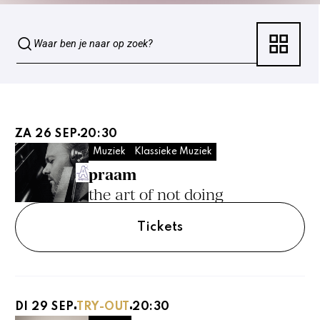
ZA 26 SEP
20:30
Muziek
Klassieke Muziek
praam
the art of not doing
Tickets
DI 29 SEP
TRY-OUT
20:30