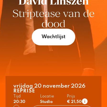
David Linszen
Striptease van de
dood
Wachtlijst
vrijdag 20 november 2026
REPRISE
Tijd
Locatie
Prijs
20:30
Studio
€ 21,50