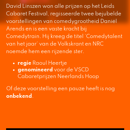
David Linszen won alle prijzen op het Leids
Cabaret Festival, regisseerde twee bejubelde
voorstellingen van comedygrootheid Daniël
Arends en is een vaste kracht bij
Comedytrain. Hij kreeg de titel ‘Comedytalent
van het jaar’ van de Volkskrant en NRC
noemde hem een rijzende ster.
regie
Raoul Heertje
genomineerd
voor de VSCD
Cabaretprijzen Neerlands Hoop
Of deze voorstelling een pauze heeft is nog
onbekend
.