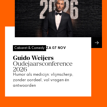
ZA 07 NOV
Cabaret & Comedy
Guido Weijers
Oudejaarsconference
2026
Humor als medicijn: vlijmscherp,
zonder oordeel, vol vragen én
antwoorden