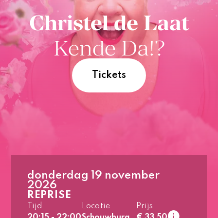
Christel de Laat
Kende Da!?
Tickets
donderdag 19 november
2026
1e rang
Laa
REPRISE
normaal
Tijd
Locatie
Prijs
2e rang
Laa
20:15 - 22:00
Schouwburg
€ 33,50