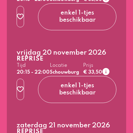
normaal
enkel 1-tjes
3e rang
beschikbaar
beperkt zicht
normaal
vrijdag 20 november 2026
1e rang
Laa
REPRISE
normaal
Tijd
Locatie
Prijs
2e rang
Laa
20:15 - 22:00
Schouwburg
€ 33,50
normaal
enkel 1-tjes
3e rang
beschikbaar
beperkt zicht
normaal
zaterdag 21 november 2026
1e rang
Laa
REPRISE