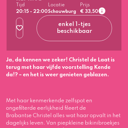
normaal
Tijd
Locatie
Prijs
2e rang
Laa
20:15 - 22:00
Schouwburg
€ 33,50
normaal
enkel 1-tjes
3e rang
beschikbaar
beperkt zicht
normaal
Ja, da kennen we zeker! Christel de Laat is
terug met haar vijfde voorstelling
Kende
da!?
– en het is weer genieten geblazen.
Met haar kenmerkende zelfspot en
ongefilterde eerlijkheid fileert de
Brabantse Christel alles wat haar opvalt in het
dagelijks leven. Van piepkleine bikinibroekjes