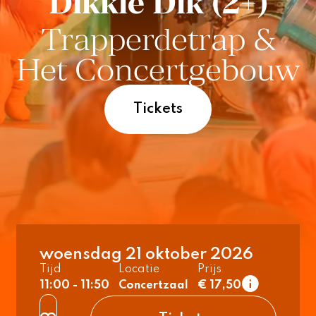
Dikkie Dik (2+)
Trapperdetrap &
Het Concertgebouw
Tickets
woensdag 21 oktober 2026
Tijd
Locatie
Prijs
11:00 - 11:50
Concertzaal
€ 17,50
1e rang
normaal