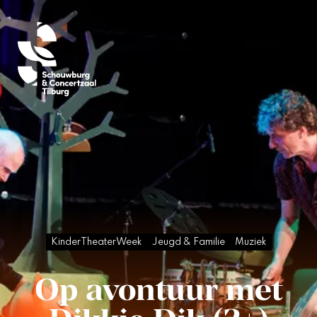
KinderTheaterWeek
Jeugd & Familie
Muziek
Op avontuur met