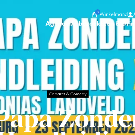
0
Winkelmand
Agenda
Je bezoek
Eten & Dri
Cabaret & Comedy
Papa Zonde