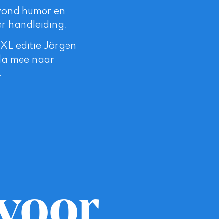
 avond humor en
der handleiding.
 XL
editie Jörgen
la mee naar
.
 voor