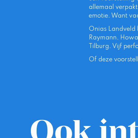
allemaal verpakt 
emotie. Want vad
Onias Landveld b
Raymann, Howard
Tilburg. Vijf pe
Of deze voorstel
Ook int