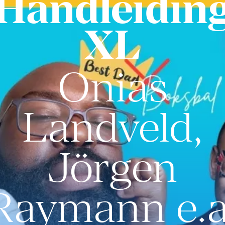
Handleidin
XL
Onias
Landveld,
Jörgen
Raymann e.a