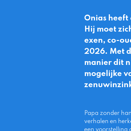
Onias heeft 
Hij moet zi
exen, co-ou
2026. Met d
manier dit n
mogelijke v
zenuwinzink
Papa zonder han
verhalen en herk
een voorstelling 