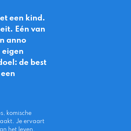
et een kind.
eit. Eén van
en anno
 eigen
doel: de best
 een
ies, komische
aakt. Je ervaart
van het leven,