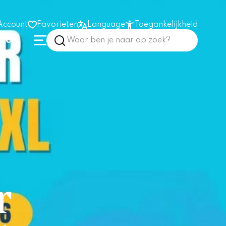
Account
Favorieten
Language
Toegankelijkheid
nken
Hoog contrast
Vergroot tekst
Prikkelarm
In het gebouw
r