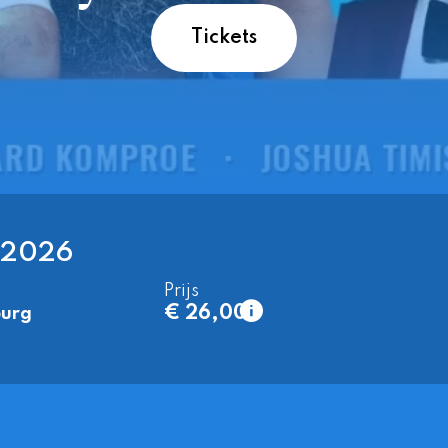
Tickets
 2026
Prijs
€ 26,00
urg
1e rang
normaal
€ 26,00