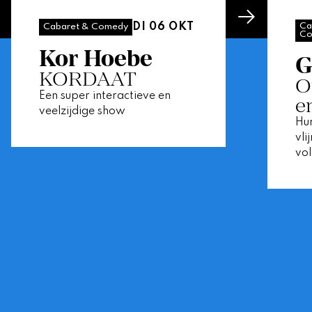
DI 06 OKT
Ca
Cabaret & Comedy
Co
Kor Hoebe
G
KORDAAT
O
Een super interactieve en
e
veelzijdige show
Hum
vli
vo