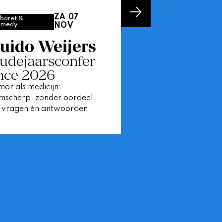
ZA 07
baret &
medy
NOV
uido Weijers
udejaarsconfer
nce 2026
or als medicijn:
jmscherp, zonder oordeel,
l vragen én antwoorden