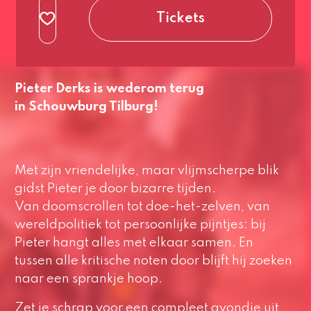
normaal
Tickets
3e rang beperkt
normaal
Pieter Derks is wederom terug
in Schouwburg Tilburg!
Met zijn vriendelijke, maar vlijmscherpe blik
gidst Pieter je door bizarre tijden.
Van doomscrollen tot doe-het-zelven, van
wereldpolitiek tot persoonlijke pijntjes: bij
Pieter hangt alles met elkaar samen. En
tussen alle kritische noten door blijft hij zoeken
naar een sprankje hoop.
Zet je schrap voor een compleet avondje uit