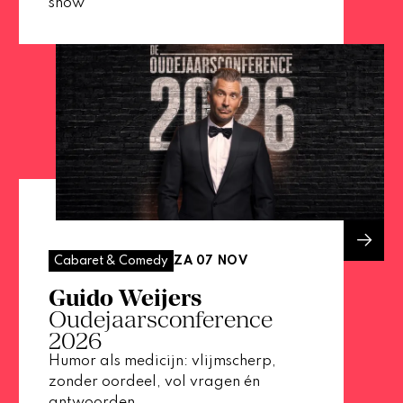
show
ZA 07 NOV
Cabaret & Comedy
Guido Weijers
Oudejaarsconference
2026
Humor als medicijn: vlijmscherp,
zonder oordeel, vol vragen én
antwoorden