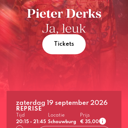
Pieter Derks
Ja, leuk
Tickets
zaterdag 19 september 2026
REPRISE
1e rang
Laa
Tijd
Locatie
Prijs
normaal
20:15 - 21:45
Schouwburg
€ 35,00
2e rang