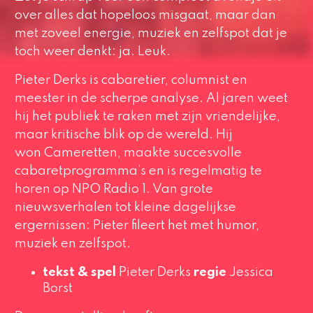
over alles dat hopeloos misgaat, maar dan
met zoveel energie, muziek en zelfspot dat je
toch weer denkt: ja. Leuk.
Pieter Derks is cabaretier, columnist en
meester in de scherpe analyse. Al jaren weet
hij het publiek te raken met zijn vriendelijke,
maar kritische blik op de wereld. Hij
won Cameretten, maakte succesvolle
cabaretprogramma’s en is regelmatig te
horen op NPO Radio 1. Van grote
nieuwsverhalen tot kleine dagelijkse
ergernissen: Pieter fileert het met humor,
muziek en zelfspot.
tekst & spel
Pieter Derks
regie
Jessica
Borst