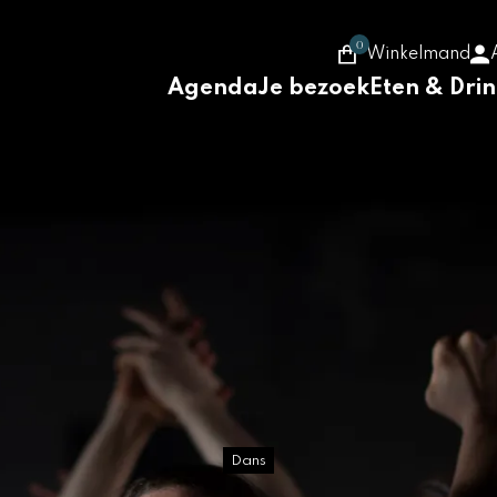
0
Winkelmand
Agenda
Je bezoek
Eten & Dri
Dans