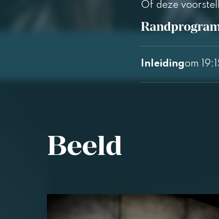
Of deze voorstel
Randprogra
Inleiding
om 19:1
Beeld