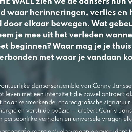
HE
WALL
zien we de dansers hun 
ld waar herinneringen, verlies en
 door elkaar bewegen. Wat gebeu
em je mee uit het verleden wanne
t beginnen? Waar mag je je thuis
e verbonden met waar je vandaan k
vontuurlijke dansersensemble van Conny Jansse
t leven met een intensiteit die zowel ontroert al
t haar kenmerkende choreografische signatuur
ergie en verstilde poëzie — creëert Conny Jan
 persoonlijke verhalen en universele vragen el