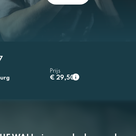
7
1e rang
Prijs
normaal
€ 29,50
€ 29,50
urg
2e rang
Uitverkocht
normaal
€ 23,50
3e rang
Uitverkocht
beperkt zicht
normaal
€ 20,50