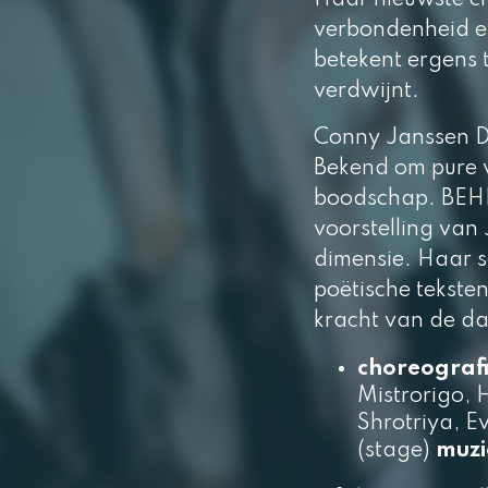
Haar nieuwste ch
verbondenheid en
betekent ergens t
verdwijnt.
Conny Janssen D
Bekend om pure v
boodschap.
BEH
voorstelling van
dimensie. Haar s
poëtische tekste
kracht van de da
choreograf
Mistrorigo, 
Shrotriya, E
(stage)
muz