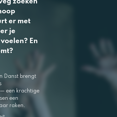
weg zoeken
 hoop
rt er met
er je
 voelen? En
omt?
n Danst brengt
s
 — een krachtige
ssen een
kaar raken.