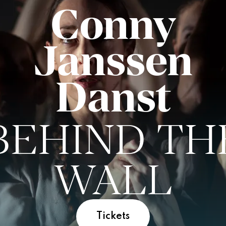
Conny
Janssen
Danst
BEHIND
TH
WALL
Tickets