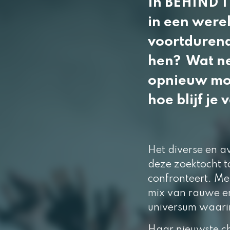
In
BEHIND
T
in een were
voortdurend
hen? Wat ne
opnieuw moe
hoe blijf j
Het diverse en a
deze zoektocht to
confronteert. Me
mix van rauwe en
universum waarin