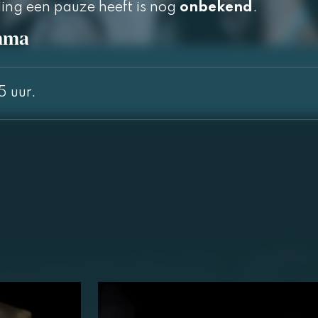
ling een pauze heeft is nog
onbekend
.
mma
5 uur.