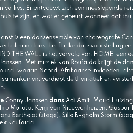
oreografie roept actuele vragen op over identite
 verlies. Er ontvouwt zich een meeslepende rei
huis te zijn, en wat er gebeurt wanneer dat thu
anst is een dansensemble van choreografe Con
erhalen in dans, heeft elke dansvoorstelling ee
IND
THE WAL
L is het vervolg van HOME, een e
 Janssen. Met muziek van Roufaida krijgt de da
ound, waarin Noord-Afrikaanse invloeden, alte
n samenkomen, verdiept de thematiek en verster
n.
ie
Conny Janssen
dans
Adi Amit, Maud Huizing
Hiro Murata, Kenji van Nieuwenhuizen, Gaspar R
vans Berthelot (stage), Sille Bygholm Storm (sta
iek
Roufaida