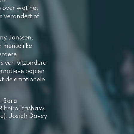
it,
s over wat het
is verandert of
ny Janssen.
n menselijke
erdere
ns een bijzondere
rnatieve pop en
kt de emotionele
, Sara
ibeiro, Yashasvi
ge), Josiah Davey