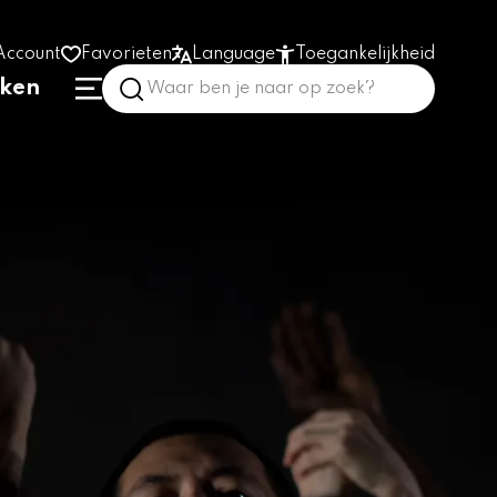
Account
Favorieten
Language
Toegankelijkheid
nken
Hoog contrast
Vergroot tekst
Prikkelarm
In het gebouw