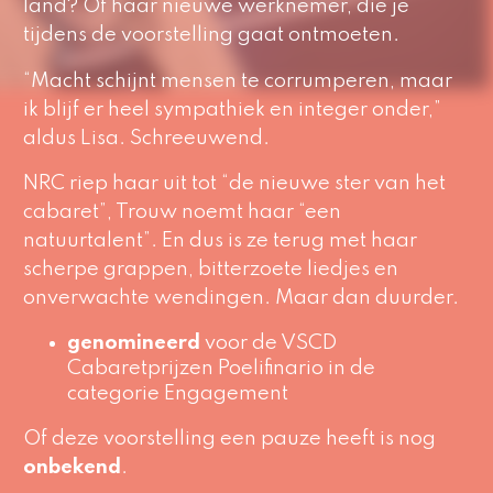
land? Of haar nieuwe werknemer, die je
tijdens de voorstelling gaat ontmoeten.
“Macht schijnt mensen te corrumperen, maar
ik blijf er heel sympathiek en integer onder,”
aldus Lisa. Schreeuwend.
NRC riep haar uit tot “de nieuwe ster van het
cabaret”, Trouw noemt haar “een
natuurtalent”. En dus is ze terug met haar
scherpe grappen, bitterzoete liedjes en
onverwachte wendingen. Maar dan duurder.
genomineerd
voor de VSCD
Cabaretprijzen Poelifinario in de
categorie Engagement
Of deze voorstelling een pauze heeft is nog
onbekend
.