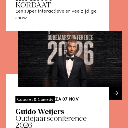
KORDAAT
Een super interactieve en veelzijdige
show
ZA 07 NOV
Cabaret & Comedy
Guido Weijers
Oudejaarsconference
2026