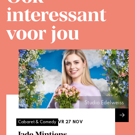
interessant
voor jou
Studio Edelweiss
VR 27 NOV
Cabaret & Comedy
Jade Mintjens