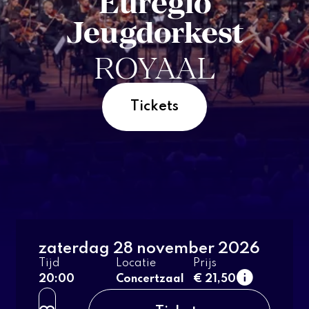
Euregio
Jeugdorkest
ROYAAL
Tickets
1e rang
normaal
zaterdag 28 november 2026
t/m 26 jaar
Tijd
Locatie
Prijs
2e rang
20:00
Concertzaal
€ 21,50
normaal