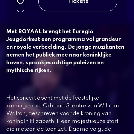
Tickets
t/m 26 jaar
3e rang beperkt
normaal
t/m 26 jaar
Met
ROYAAL
brengt het Euregio
Jeugdorkest een programma vol grandeur
en royale verbeelding. De jonge muzikanten
nemen het publiek mee naar koninklijke
hoven, sprookjesachtige paleizen en
mythische rijken.
Het concert opent met de feestelijke
kroningsmars
Orb and Sceptre
van William
Walton, geschreven voor de kroning van
koningin Elizabeth II, een majestueuze start
die meteen de toon zet. Daarna volgt de