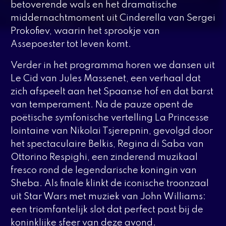
betoverende wals en het dramatische
middernachtmoment uit
Cinderella
van Sergei
Prokofiev, waarin het sprookje van
Assepoester tot leven komt.
Verder in het programma horen we dansen uit
Le Cid
van Jules Massenet, een verhaal dat
zich afspeelt aan het Spaanse hof en dat barst
van temperament. Na de pauze opent de
poëtische symfonische vertelling
La Princesse
lointaine
van Nikolai Tsjerepnin, gevolgd door
het spectaculaire
Belkis, Regina di Saba
van
Ottorino Respighi, een zinderend muzikaal
fresco rond de legendarische koningin van
Sheba. Als finale klinkt de iconische troonzaal
uit
Star Wars
met muziek van John Williams:
een triomfantelijk slot dat perfect past bij de
koninklijke sfeer van deze avond.