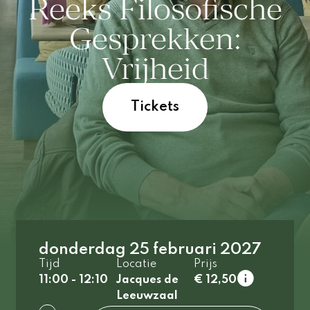
Reeks Filosofische
Gesprekken:
Vrijheid
Tickets
donderdag 25 februari 2027
Tijd
Locatie
Prijs
11:00 - 12:10
Jacques de
€ 12,50
Leeuwzaal
normaal