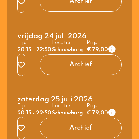
Archief
student
1e rang
3e rang beperkt
normaal
normaal
t/m 26 jaar &
t/m 26 jaar &
vrijdag 24 juli 2026
student
student
Tijd
Locatie
Prijs
2e rang
20:15 - 22:50
Schouwburg
€ 79,00
normaal
t/m 26 jaar &
Archief
student
1e rang
3e rang beperkt
normaal
normaal
t/m 26 jaar &
t/m 26 jaar &
zaterdag 25 juli 2026
student
student
Tijd
Locatie
Prijs
2e rang
20:15 - 22:50
Schouwburg
€ 79,00
normaal
t/m 26 jaar &
Archief
student