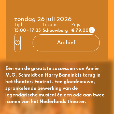
1e rang
3e rang beperkt
normaal
normaal
t/m 26 jaar &
t/m 26 jaar &
zondag 26 juli 2026
student
student
Tijd
Locatie
Prijs
2e rang
15:00 - 17:35
Schouwburg
€ 79,00
normaal
t/m 26 jaar &
Archief
student
3e rang beperkt
normaal
t/m 26 jaar &
Eén van de grootste successen van Annie
student
M.G. Schmidt en Harry Bannink is terug in
het theater:
Foxtrot
. Een gloednieuwe,
sprankelende bewerking van de
legendarische musical én een ode aan twee
iconen van het Nederlands theater.