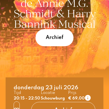
de Annie M.G.
Schmidt & Harry
Bannink Musical
Archief
1e rang
normaal
t/m 26 jaar &
donderdag 23 juli 2026
student
Tijd
Locatie
Prijs
2e rang
20:15 - 22:50
Schouwburg
€ 69,00
normaal
t/m 26 jaar &