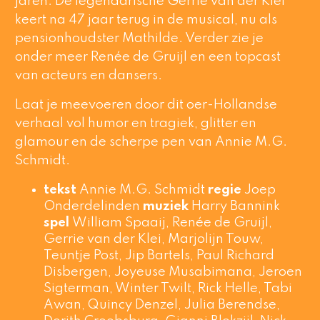
jaren. De legendarische Gerrie van der Klei
keert na 47 jaar terug in de musical, nu als
pensionhoudster Mathilde. Verder zie je
onder meer Renée de Gruijl en een topcast
van acteurs en dansers.
Laat je meevoeren door dit oer-Hollandse
verhaal vol humor en tragiek, glitter en
glamour en de scherpe pen van Annie M.G.
Schmidt.
tekst
Annie M.G. Schmidt
regie
Joep
Onderdelinden
muziek
Harry Bannink
spel
William Spaaij, Renée de Gruijl,
Gerrie van der Klei, Marjolijn Touw,
Teuntje Post, Jip Bartels, Paul Richard
Disbergen, Joyeuse Musabimana, Jeroen
Sigterman, Winter Twilt, Rick Helle, Tabi
Awan, Quincy Denzel, Julia Berendse,