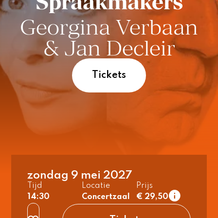
Spraakmakers
Georgina Verbaan
& Jan Decleir
Tickets
zondag 9 mei 2027
Tijd
Locatie
Prijs
1e rang
14:30
Concertzaal
€ 29,50
normaal
2e rang