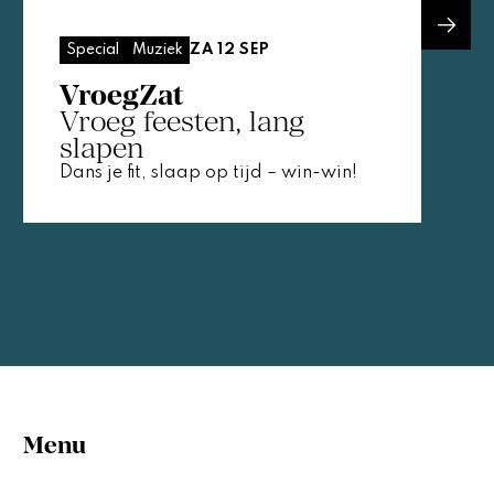
ZA 12 SEP
Special
Muziek
VroegZat
Vroeg feesten, lang
slapen
Dans je fit, slaap op tijd – win-win!
Menu