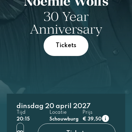
Noémie Wolfs
30 Year
Anniversary
Tickets
dinsdag 20 april 2027
1e rang
Tijd
Locatie
Prijs
normaal
20:15
Schouwburg
€ 39,50
2e rang
normaal