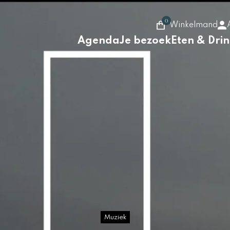
0
Winkelmand
Agenda
Je bezoek
Eten & Dri
Muziek