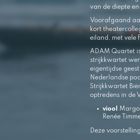
van de diepte en
Voorafgaand aan 
kort theatercolle
eiland, met vele f
ADAM Quartet is e
strijkkwartet wer
eigentijdse gees
Nederlandse podi
Strijkkwartet B
optredens in de 
viool
Margot
Renée Timm
Deze voorstellin