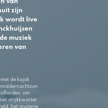
en van
uit zijn
k wordt live
nckhuijsen
 de muziek
feren van
 met de kajak
de middernachtzon
stflarden, om
et strijkkwartet
eld, het mysterie