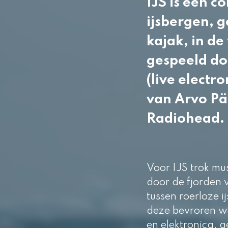
IJS
is een c
ijsbergen, g
kajak, in d
gespeeld do
(live electr
van Arvo Pär
Radiohead.
Voor
IJS
trok mu
door de fjorden 
tussen roerloze 
deze bevroren we
en elektronica, 