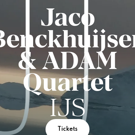
Jaco
Benckhuijse
& ADAM
Quartet
IJS
Tickets