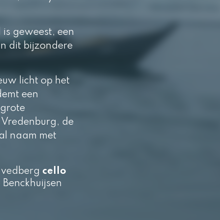
 is geweest, een
an dit bijzondere
euw licht op het
ademt een
 grote
i Vredenburg, de
aal naam met
Svedberg
cello
 Benckhuijsen