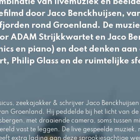
ombinatie van livemuziek en beeld
efilmd door Jaco Benckhuijsen, van
e fjorden rond Groenland. De muzie
or ADAM Strijkkwartet en Jaco Be
onics en piano) en doet denken aan
t, Philip Glass en de ruimtelijke s
sicus, zeekajakker & schrijver Jaco Benckhuijsen
van Groenland. Hij peddelde bij het licht van 
ijsbergen, met draaiende camera, soms tussen mi
reld vast te leggen. De live gespeelde muziek, m
geeft extra lading aan deze sprookjesachtige wer