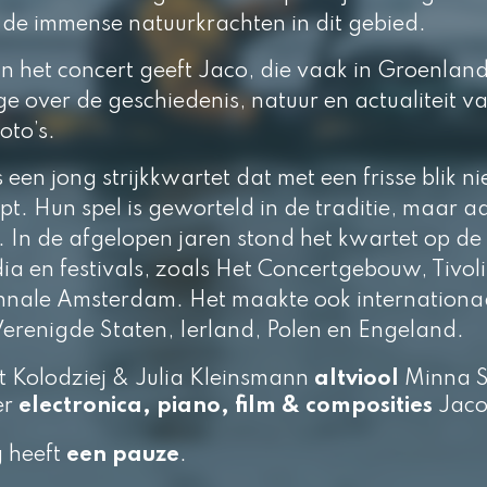
 de immense natuurkrachten in dit gebied.
het concert geeft Jaco, die vaak in Groenland
ge over de geschiedenis, natuur en actualiteit v
oto’s.
en jong strijkkwartet dat met een frisse blik ni
pt. Hun spel is geworteld in de traditie, maar 
t. In de afgelopen jaren stond het kwartet op de
a en festivals, zoals Het Concertgebouw, Tivol
iënnale Amsterdam. Het maakte ook internation
Verenigde Staten, Ierland, Polen en Engeland.
 Kolodziej & Julia Kleinsmann
altviool
Minna 
er
electronica, piano, film & composities
Jaco
g heeft
een pauze
.