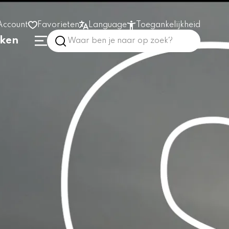
Account
Favorieten
Language
Toegankelijkheid
nken
Hoog contrast
Vergroot tekst
Prikkelarm
In het gebouw