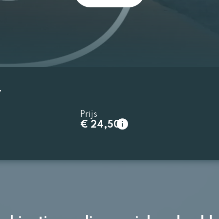
7
Prijs
€ 24,50
normaal
€ 24,50