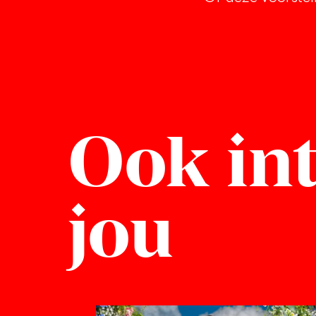
Ook int
jou