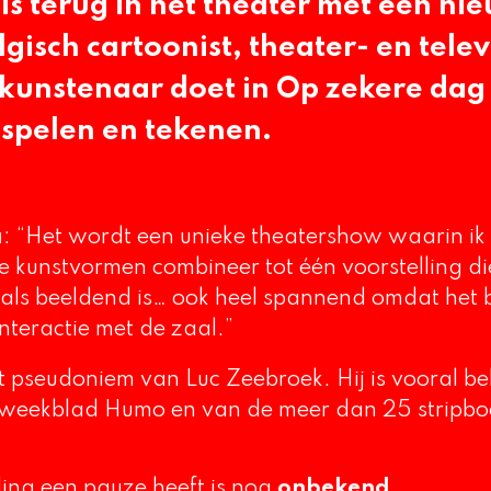
s terug in het theater met een ni
gisch cartoonist, theater- en tele
 kunstenaar doet in
Op zekere dag
: spelen en tekenen.
a
: “Het wordt een unieke theatershow waarin ik
te kunstvormen combineer tot één voorstelling d
 als beeldend is… ook heel spannend omdat het 
interactie met de zaal.”
 pseudoniem van Luc Zeebroek. Hij is vooral be
t weekblad Humo en van de meer dan 25 stripboe
ling een pauze heeft is nog
onbekend
.