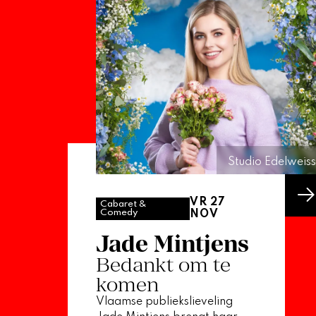
Studio Edelweiss
VR 27
Cabaret &
Comedy
NOV
Jade Mintjens
Bedankt om te
komen
Vlaamse publiekslieveling