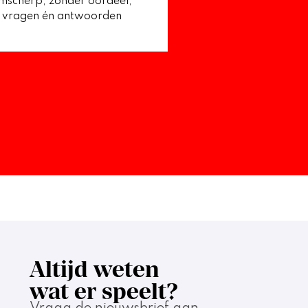
jmscherp, zonder oordeel,
l vragen én antwoorden
Altijd weten
wat er speelt?