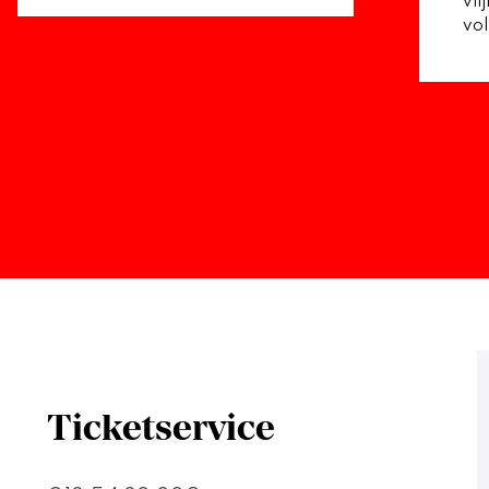
vli
vo
Ticketservice