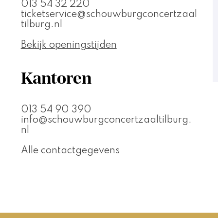
013 54 32 220
ticketservice@schouwburgconcertzaal
tilburg.nl
Bekijk openingstijden
Kantoren
013 54 90 390
info@schouwburgconcertzaaltilburg.
nl
Alle contactgegevens