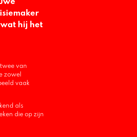
euwe
visiemaker
wat hij het
 twee van
ie zowel
beeld vaak
kend als
ken die op zijn