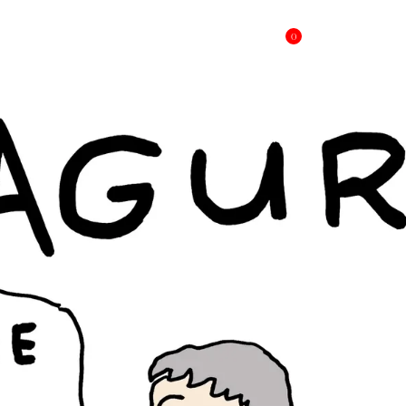
0
Winkelmand
Agenda
Je bezoek
Eten & Dri