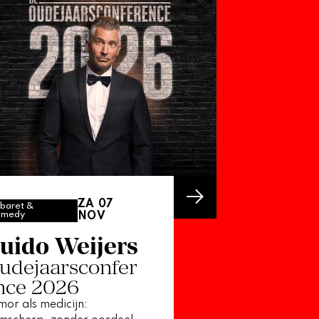
ZA 07
baret &
medy
NOV
uido Weijers
udejaarsconfer
nce 2026
or als medicijn: