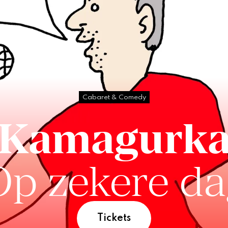
Cabaret & Comedy
Kamagurk
Op zekere da
Tickets