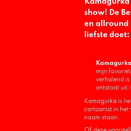
Kamagurka i
show! De Bel
en allround
liefste doet
Kamagurk
mijn favorie
verhalend is
ontstaat uit 
Kamagurka is het
cartoonist in he
naam staan.
Of deze voorstel