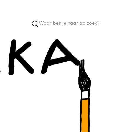
Account
Favorieten
Language
Toegankelijkheid
nken
Hoog contrast
Vergroot tekst
Prikkelarm
In het gebouw