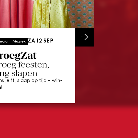
ZA 12 SEP
ecial
Muziek
roegZat
roeg feesten,
ang slapen
s je fit, slaap op tijd – win-
!