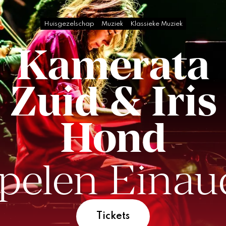
Huisgezelschap
Muziek
Klassieke Muziek
Kamerata
Zuid &
Iris
Hond
pelen Einau
Tickets