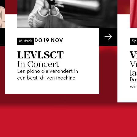
DO 19 NOV
Muziek
Sp
LEVI.SCT
V
In Concert
V
l
Een piano die verandert in
een beat-driven machine
Dan
win