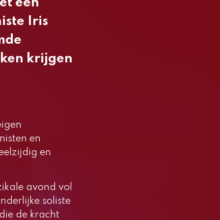
met een
iste
Iris
emde
ken krijgen
eigen
nisten en
elzijdig en
ikale avond vol
derlijke soliste
die de kracht