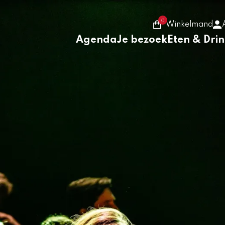
0
Winkelmand
Agenda
Je bezoek
Eten & Dri