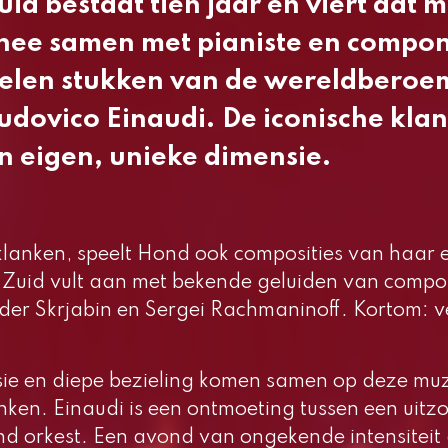
d bestaat tien jaar en viert dat 
nee samen met pianiste en compon
pelen stukken van de wereldbero
udovico Einaudi. De iconische klan
 eigen, unieke dimensie.
klanken, speelt
Hond
ook composities van haar 
Zuid vult aan met bekende geluiden van compo
der Skrjabin en Sergei Rachmaninoff. Kortom: ve
sie en diepe bezieling komen samen op deze muz
nken.
Einaudi
is een ontmoeting tussen een uitzon
d orkest. Een avond van ongekende intensiteit 