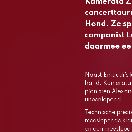
Kamerata Zui
concerttour
Hond
. Ze s
componist L
daarmee een
Naast Einaudi's 
hand. Kamerata 
pianisten Alexan
uiteenlopend.
Technische preci
meeslepende kla
en een meeslepen