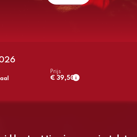
2026
Prijs
1e rang
€ 39,50
aal
normaal
€ 39,50
2e rang
normaal
€ 39,50
3e rang beperkt zicht
normaal
€ 33,50