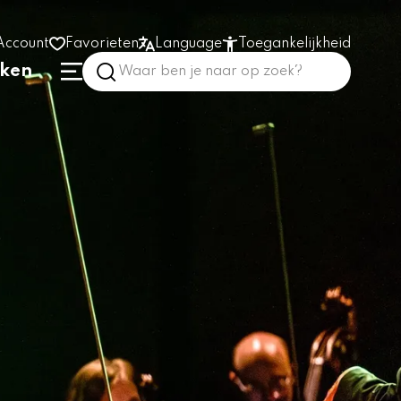
Account
Favorieten
Language
Toegankelijkheid
nken
Hoog contrast
Vergroot tekst
Prikkelarm
In het gebouw