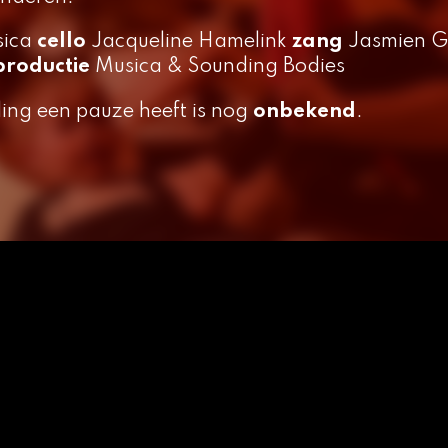
sica
cello
Jacqueline Hamelink
zang
Jasmien 
productie
Musica & Sounding Bodies
ling een pauze heeft is nog
onbekend
.