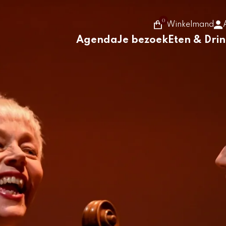
0
Winkelmand
Agenda
Je bezoek
Eten & Dri