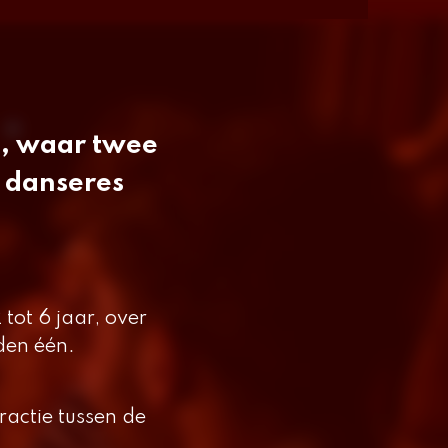
+
, waar twee
 danseres
 tot 6 jaar, over
rden één.
ractie tussen de