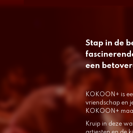
Stap in de 
fascinerend
een betover
KOKOON+
is e
vriendschap en je
KOKOON+
maak
Kruip in deze wa
artiesten en de k