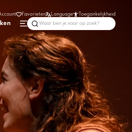
Account
Favorieten
Language
Toegankelijkheid
nken
Hoog contrast
Vergroot tekst
Prikkelarm
In het gebouw