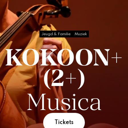
Jeugd & Familie
Muziek
KOKOON+
(2+)
Musica
Tickets