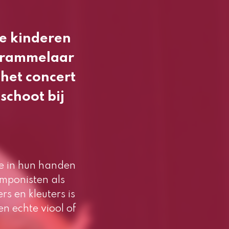
te kinderen
n rammelaar
 het concert
schoot bij
e in hun handen
mponisten als
s en kleuters is
n echte viool of