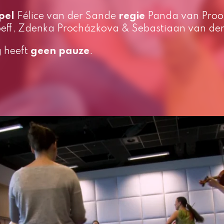
pel
Félice van der Sande
regie
Panda van Proo
oeff, Zdenka Procházkova & Sebastiaan van de
g heeft
geen pauze
.