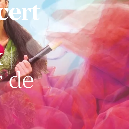
cert
 |
r de