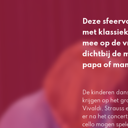
Deze sfeerv
met klassie
mee op de vr
dichtbij de 
papa of ma
De kinderen dans
krijgen op het g
Vivaldi, Strauss 
er na het concert
cello mogen spel