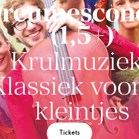
reumescon
(1,5+)
Krulmuziek
Klassiek voo
kleintjes
Tickets