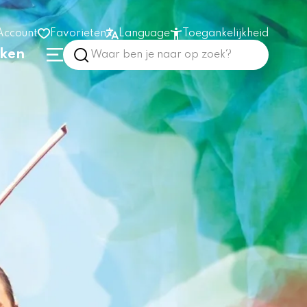
Account
Favorieten
Language
Toegankelijkheid
nken
Hoog contrast
Vergroot tekst
Prikkelarm
In het gebouw