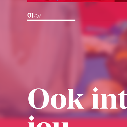
02
/07
Ook int
jou