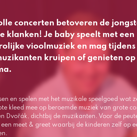
olle concerten betoveren de jongs
ke klanken! Je baby speelt met ee
olijke vioolmuziek en mag tijdens
muzikanten kruipen of genieten op 
ma.
en en spelen met het muzikale speelgoed wat z
rote kleed mee op beroemde muziek van grote co
en Dvořák, dichtbij de muzikanten. Voor de peuter
 een meet & greet waarbij de kinderen zelf op ee
en.