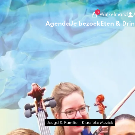
0
Winkelmand
Agenda
Je bezoek
Eten & Dri
Jeugd & Familie
Klassieke Muziek