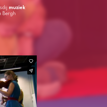
sdij
muziek
n Bergh