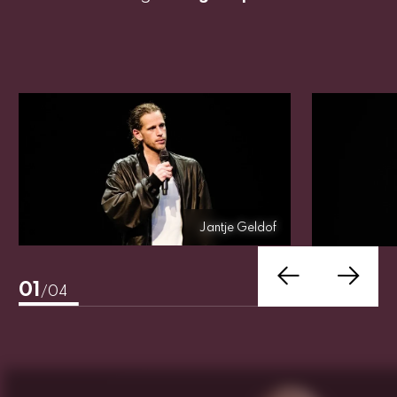
Jantje Geldof
Jantje Geldof
01
/04