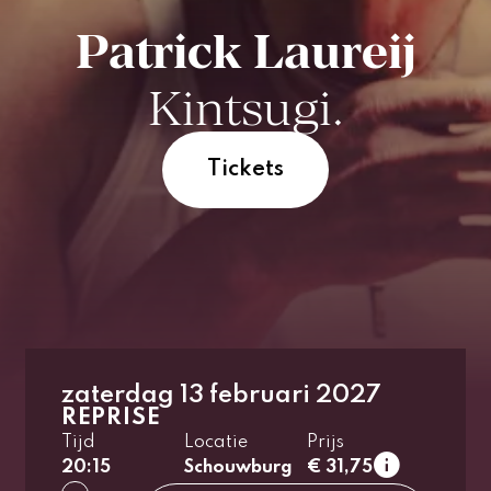
Patrick Laureij
Kintsugi.
Tickets
zaterdag 13 februari 2027
REPRISE
1e rang
Laa
Tijd
Locatie
Prijs
normaal
20:15
Schouwburg
€ 31,75
2e rang