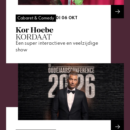
DI 06 OKT
Cabaret & Comedy
Kor Hoebe
KORDAAT
Een super interactieve en veelzijdige
show