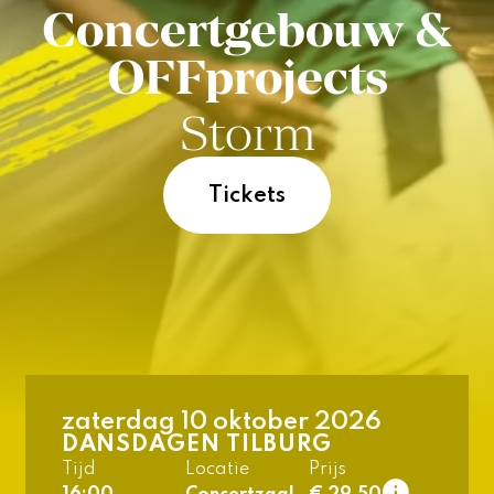
Concertgebouw &
OFFprojects
Storm
Tickets
zaterdag 10 oktober 2026
DANSDAGEN TILBURG
1e rang
Tijd
Locatie
Prijs
normaal