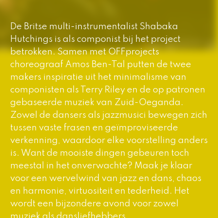
De Britse multi-instrumentalist Shabaka
Hutchings is als componist bij het project
betrokken. Samen met OFFprojects
choreograaf Amos Ben-Tal putten de twee
makers inspiratie uit het minimalisme van
componisten als Terry Riley en de op patronen
gebaseerde muziek van Zuid-Oeganda.
Zowel de dansers als jazzmusici bewegen zich
tussen vaste frasen en geïmproviseerde
verkenning, waardoor elke voorstelling anders
is. Want de mooiste dingen gebeuren toch
meestal in het onverwachte? Maak je klaar
voor een wervelwind van jazz en dans, chaos
en harmonie, virtuositeit en tederheid. Het
wordt een bijzondere avond voor zowel
muziek als dansliefhebbers.