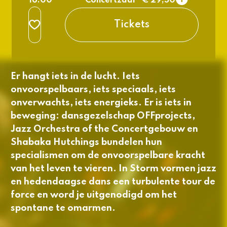
16:00
Concertzaal
€ 29,50
2e rang
normaal
Tickets
3e rang beperkt
normaal
​Er hangt iets in de lucht. Iets
onvoorspelbaars, iets speciaals, iets
onverwachts, iets energieks. Er is iets in
beweging: dansgezelschap OFFprojects,
Jazz Orchestra of the Concertgebouw en
Shabaka Hutchings bundelen hun
specialismen om de onvoorspelbare kracht
van het leven te vieren. In
Storm
vormen jazz
en hedendaagse dans een turbulente tour de
force en word je uitgenodigd om het
spontane te omarmen.