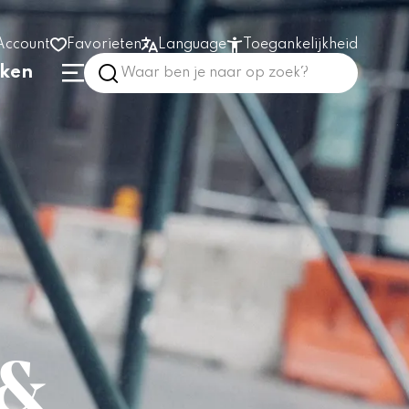
Account
Favorieten
Language
Toegankelijkheid
nken
Hoog contrast
Vergroot tekst
Prikkelarm
In het gebouw
 &