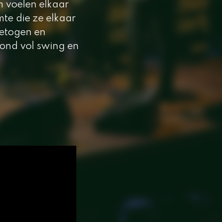
n voelen elkaar
mte die ze elkaar
getogen en
vond vol swing en