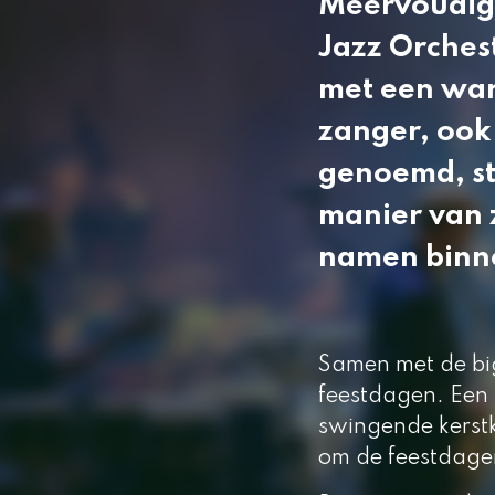
Meervoudig
Jazz Orches
met een war
zanger, ook
genoemd, sta
manier van z
namen binne
Samen met de big
feestdagen. Een
swingende kerstk
om de feestdagen