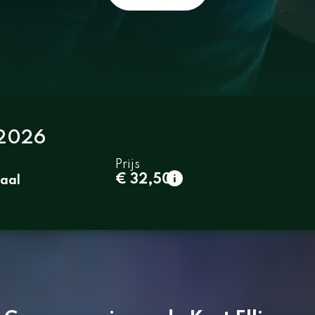
 2026
Prijs
1e rang
€ 32,50
aal
normaal
€ 32,50
2e rang
normaal
€ 29,50
3e rang beperkt zicht
normaal
€ 24,50