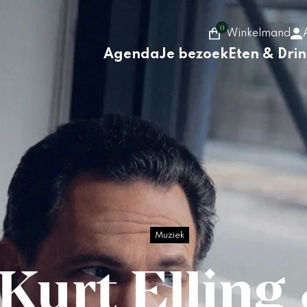
0
Winkelmand
Agenda
Je bezoek
Eten & Dri
Muziek
Kurt Elling