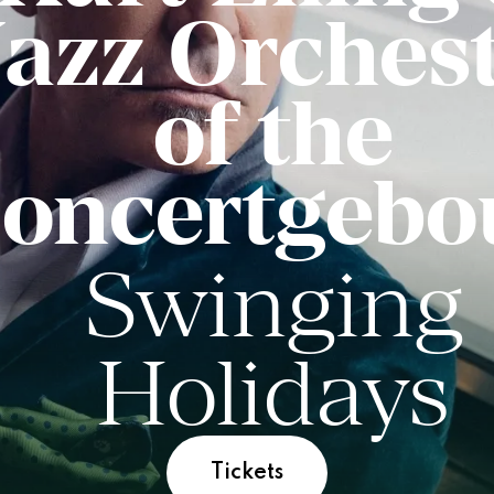
azz Orches
of the
oncertgeb
Swinging
Holidays
Tickets