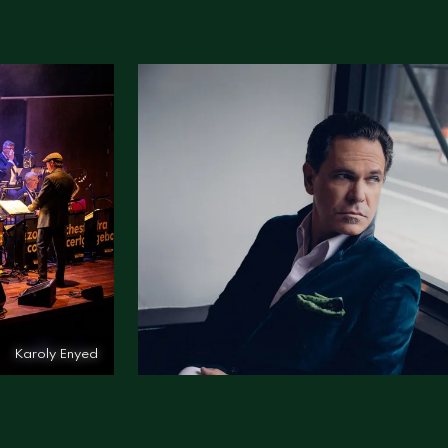
Karoly Enyed
Karoly Enyed