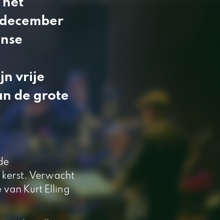
 het
 december
anse
jn vrije
an de grote
de
kerst. Verwacht
van Kurt Elling