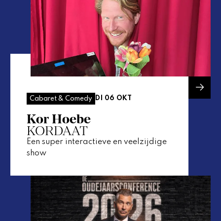
DI 06 OKT
Cabaret & Comedy
Kor Hoebe
KORDAAT
Een super interactieve en veelzijdige
show