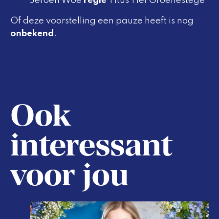
Jeroen Woe
regie
Titus Tiel Groenestege
Of deze voorstelling een pauze heeft is nog
onbekend
.
Ook
interessant
voor jou