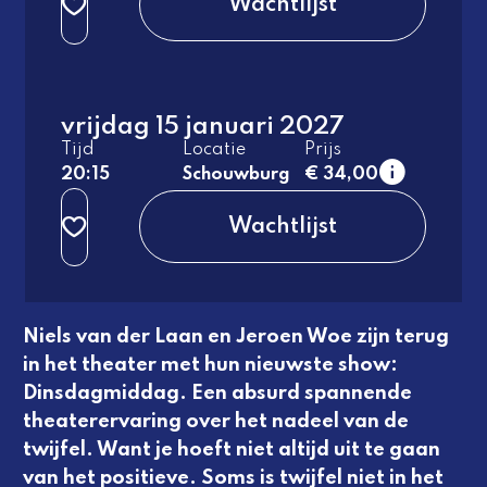
Wachtlijst
3e rang
beperkt zicht
normaal
1e rang
vrijdag 15 januari 2027
normaal
Tijd
Locatie
Prijs
2e rang
20:15
Schouwburg
€ 34,00
normaal
Wachtlijst
3e rang
beperkt zicht
normaal
Niels van der Laan en Jeroen Woe zijn terug
in het theater met hun nieuwste show:
Dinsdagmiddag.
Een absurd spannende
theaterervaring over het nadeel van de
twijfel. Want je hoeft niet altijd uit te gaan
van het positieve. Soms is twijfel niet in het