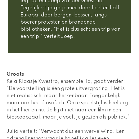
legt acteur Joep van der Geest uit. 
Tegelijkertijd ga je mee door heel en half 
Europa, door bergen, bossen, langs 
boerenprotesten en brandende 
bibliotheken. “Het is dus echt een trip van 
een trip,” vertelt Joep. 
Groots  
Keja Klaasje Kwestro, ensemble lid, gaat verder: 
“De voorstelling is één grote uitvergroting. Het is 
niet realistisch, maar herkenbaar. Toegankelijk, 
maar ook heel filosofisch. Onze speelstijl is heel erg 
in het hier en nu. Je kijkt niet naar een film in een 
bioscoopzaal, maar je voelt je gezien als publiek.”  
Julia vertelt: “Verwacht dus een wervelwind. Een 
adrenalineshot waar je hopelijk alles even 