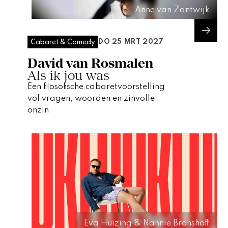
Anne van Zantwijk
DO 25 MRT 2027
Cabaret & Comedy
David van Rosmalen
Als ik jou was
Een filosofische cabaretvoorstelling
vol vragen, woorden en zinvolle
onzin
Eva Huizing & Nannie Bronshoff