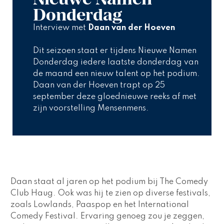
Donderdag
Interview met 
Daan van der Hoeven
Dit seizoen staat er tijdens Nieuwe Namen 
Donderdag iedere laatste donderdag van 
de maand een nieuw talent op het podium. 
Daan van der Hoeven trapt op 25 
september deze gloednieuwe reeks af met 
zijn voorstelling Mensenmens.  
Daan staat al jaren op het podium bij The Comedy 
Club Haug. Ook was hij te zien op diverse festivals, 
zoals Lowlands, Paaspop en het International 
Comedy Festival. Ervaring genoeg zou je zeggen, 