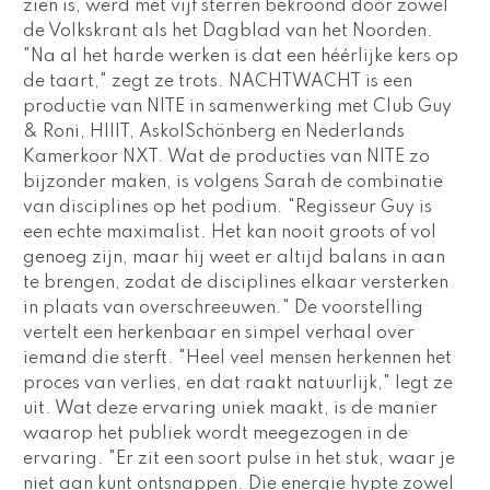
zien is, werd met vijf sterren bekroond door zowel 
de Volkskrant als het Dagblad van het Noorden. 
"Na al het harde werken is dat een héérlijke kers op 
de taart," zegt ze trots. 
NACHTWACHT 
is een 
productie van NITE in samenwerking met Club Guy 
& Roni, HIIIT, Asko|Schönberg en Nederlands 
Kamerkoor NXT. Wat de producties van NITE zo 
bijzonder maken, is volgens Sarah de combinatie 
van disciplines op het podium. "Regisseur Guy is 
een echte maximalist. Het kan nooit groots of vol 
genoeg zijn, maar hij weet er altijd balans in aan 
te brengen, zodat de disciplines elkaar versterken 
in plaats van overschreeuwen." De voorstelling 
vertelt een herkenbaar en simpel verhaal over 
iemand die sterft. "Heel veel mensen herkennen het 
proces van verlies, en dat raakt natuurlijk," legt ze 
uit. Wat deze ervaring uniek maakt, is de manier 
waarop het publiek wordt meegezogen in de 
ervaring. "Er zit een soort pulse in het stuk, waar je 
niet aan kunt ontsnappen. Die energie hypte zowel 