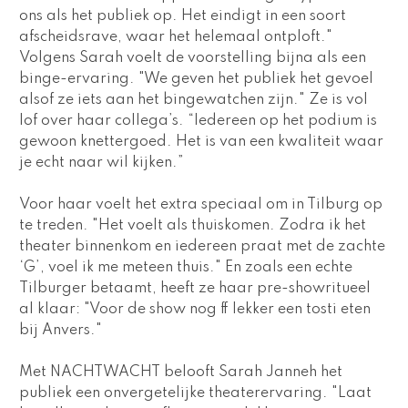
ons als het publiek op. Het eindigt in een soort 
afscheidsrave, waar het helemaal ontploft." 
Volgens Sarah voelt de voorstelling bijna als een 
binge-ervaring. "We geven het publiek het gevoel 
alsof ze iets aan het bingewatchen zijn." Ze is vol 
lof over haar collega’s. “Iedereen op het podium is 
gewoon knettergoed. Het is van een kwaliteit waar 
je echt naar wil kijken.”
Voor haar voelt het extra speciaal om in Tilburg op 
te treden. "Het voelt als thuiskomen. Zodra ik het 
theater binnenkom en iedereen praat met de zachte 
‘G’, voel ik me meteen thuis." En zoals een echte 
Tilburger betaamt, heeft ze haar pre-showritueel 
al klaar: "Voor de show nog ff lekker een tosti eten 
bij Anvers." 
Met 
NACHTWACHT 
belooft Sarah Janneh het 
publiek een onvergetelijke theaterervaring. "Laat 