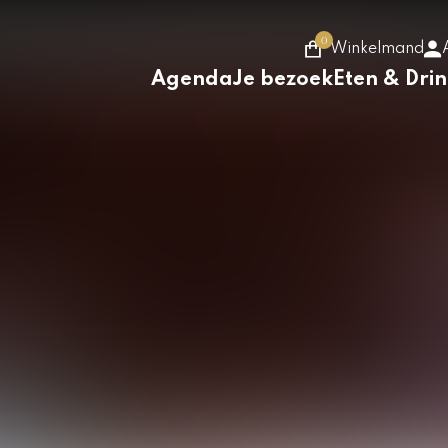
0
Winkelmand
Agenda
Je bezoek
Eten & Dri
s