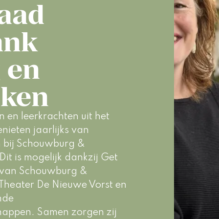
aad
ank
 en
ken
 en leerkrachten uit het 
nieten jaarlijks van 
n bij Schouwburg & 
Dit is mogelijk dankzij Get 
f van Schouwburg & 
 Theater De Nieuwe Vorst en 
nde 
happen. Samen zorgen zij 