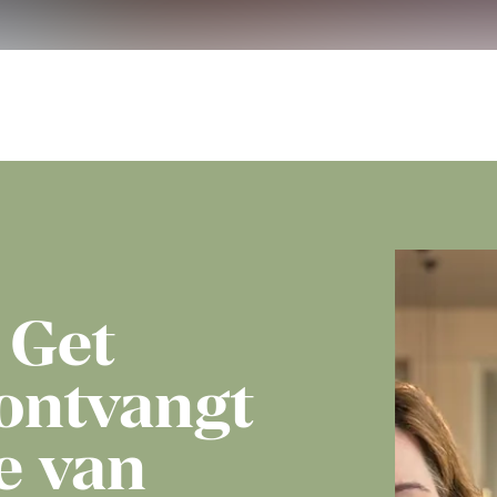
 Get
ontvangt
e van