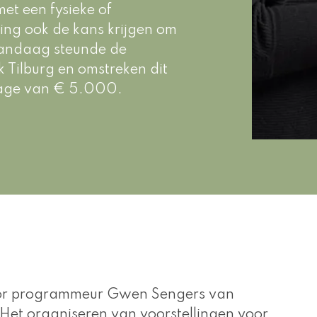
et een fysieke of 
ing ook de kans krijgen om 
Vandaag steunde de 
Tilburg en omstreken dit 
drage van € 5.000.
or programmeur Gwen Sengers van 
Het organiseren van voorstellingen voor 