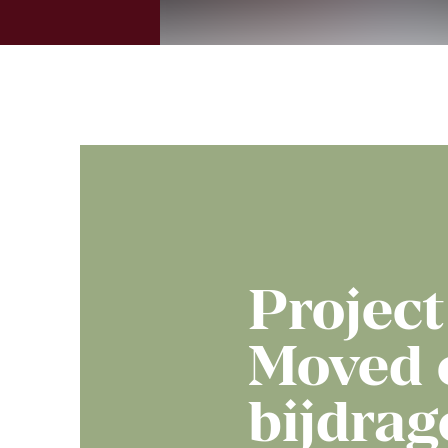
Project
Moved 
bijdrag