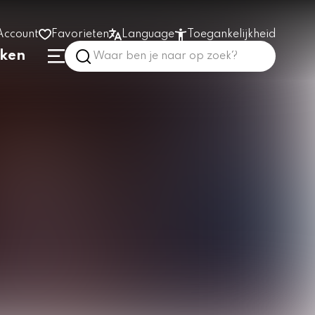
Account
Favorieten
Language
Toegankelijkheid
nken
Hoog contrast
Vergroot tekst
Prikkelarm
In het gebouw