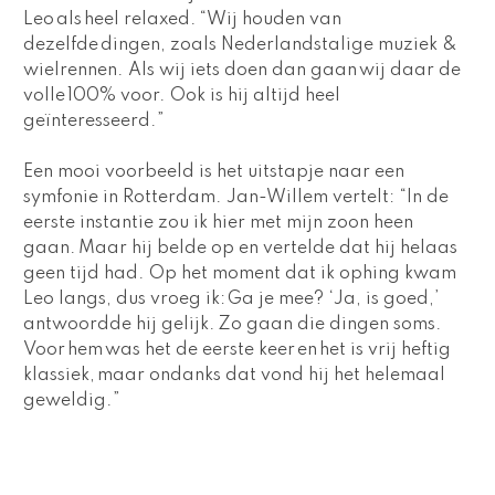
Leo als heel relaxed. “Wij houden van 
dezelfde dingen, zoals Nederlandstalige muziek & 
wielrennen. Als wij iets doen dan gaan wij daar de 
volle 100% voor. Ook is hij altijd heel 
geïnteresseerd.”  
Een mooi voorbeeld is het uitstapje naar een 
symfonie in Rotterdam. Jan-Willem vertelt: “In de 
eerste instantie zou ik hier met mijn zoon heen 
gaan. Maar hij belde op en vertelde dat hij helaas 
geen tijd had. Op het moment dat ik ophing kwam 
Leo langs, dus vroeg ik: Ga je mee? ‘Ja, is goed,’ 
antwoordde hij gelijk. Zo gaan die dingen soms. 
Voor hem was het de eerste keer en het is vrij heftig 
klassiek, maar ondanks dat vond hij het helemaal 
geweldig.”