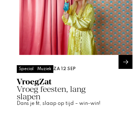
ZA 12 SEP
Special
Muziek
VroegZat
Vroeg feesten, lang
slapen
Dans je fit, slaap op tijd – win-win!