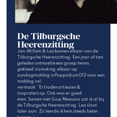
De Tilburgsche
Heerenzitting
Jan-Willem & Leo kennen elkaar van de 
Tilburgsche Heerenzitting. Een jaar of tien 
geleden ontmoette een groep heren, 
gekleed in smoking, elkaar op 
zondagmiddag in Poppodium 013 voor een 
middag vol 
vermaak. “Er traden artiesten & 
tonpraters op. Ook was er goed 
eten. Samen met Guus Meeuwis zat ik al bij  
de Tilburgsche Heerenzitting. Leo sloot 
later aan. Zo leerde ik hem steeds beter 