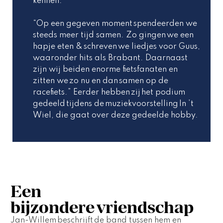
kennen.”  
“Op een gegeven moment spendeerden we 
steeds meer tijd samen. Zo gingen we een 
hapje eten & schreven we liedjes voor Guus, 
waaronder hits als Brabant. Daarnaast 
zijn wij beiden enorme fietsfanaten en 
zitten we zo nu en dan samen op de 
racefiets.” Eerder hebben zij het podium 
gedeeld tijdens de muziekvoorstelling In ’t 
Wiel, die gaat over deze gedeelde hobby.  
Een
bijzondere vriendschap
Jan-Willem beschrijft de band tussen hem en 