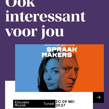
Ook
interessant
voor jou
ZO 09 MEI
Klassieke
Toneel
Muziek
2027