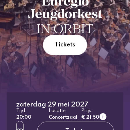
Euregio
Jeugdorkest
IN ORBIT
Tickets
zaterdag 29 mei 2027
1e rang
Tijd
Locatie
Prijs
normaal
20:00
Concertzaal
€ 21,50
2e rang
normaal