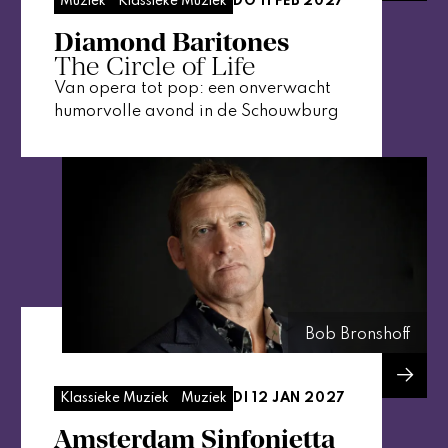
DO 11 FEB 2027
Muziek
Klassieke Muziek
Diamond Baritones
The Circle of Life
Van opera tot pop: een onverwacht
humorvolle avond in de Schouwburg
Bob Bronshoff
DI 12 JAN 2027
Klassieke Muziek
Muziek
Amsterdam Sinfonietta