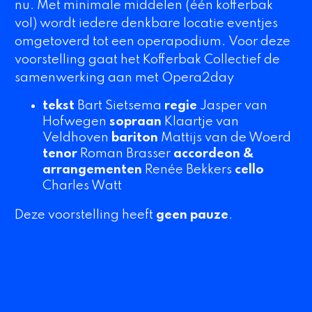
nu. Met minimale middelen (één
kofferbak
vol) wordt iedere denkbare locatie eventjes
omgetoverd tot een operapodium. Voor deze
voorstelling gaat het
Kofferbak
Collectief de
samenwerking aan met Opera2day
tekst
Bart Sietsema
regie
Jasper van
Hofwegen
sopraan
Klaartje van
Veldhoven
bariton
Mattijs van de Woerd
tenor
Roman Brasser
accordeon &
arrangementen
Renée Bekkers
cello
Charles Watt
Deze voorstelling heeft
geen pauze
.