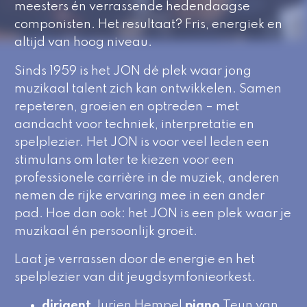
meesters én verrassende hedendaagse
componisten. Het resultaat? Fris, energiek en
altijd van hoog niveau.
Sinds 1959 is het JON dé plek waar jong
muzikaal talent zich kan ontwikkelen. Samen
repeteren, groeien en optreden – met
aandacht voor techniek, interpretatie en
spelplezier. Het JON is voor veel leden een
stimulans om later te kiezen voor een
professionele carrière in de muziek, anderen
nemen de rijke ervaring mee in een ander
pad. Hoe dan ook: het JON is een plek waar je
muzikaal én persoonlijk groeit.
Laat je verrassen door de energie en het
spelplezier van dit jeugdsymfonieorkest.
dirigent
Jurjen Hempel
piano
Teun van