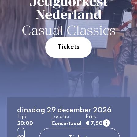
Jeugdorkest
Nederland
Casual Classics
Tickets
dinsdag 29 december 2026
1e rang
Tijd
Locatie
Prijs
normaal
20:00
Concertzaal
€ 7,50
2e rang
normaal