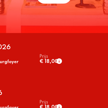
2026
Prijs
€ 18,00
urgfoyer
normaal
€ 18,00
t/m 26 jaar
€ 13,50
6
Prijs
€ 18,00
urgfoyer