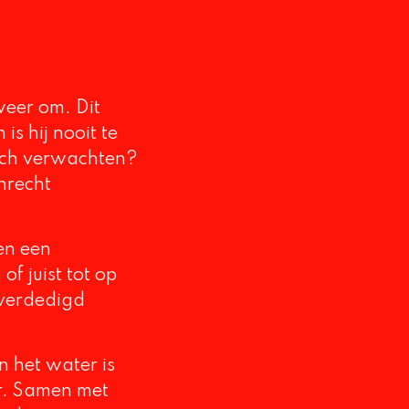
weer om. Dit
is hij nooit te
och verwachten?
onrecht
en een
f juist tot op
 verdedigd
n het water is
er. Samen met