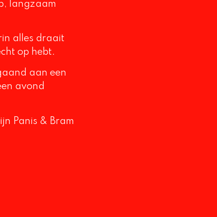
rp, langzaam
n alles draait
cht op hebt.
fgaand aan een
 een avond
ijn Panis & Bram