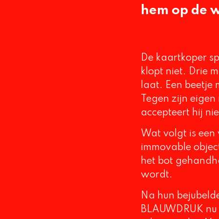
hem op de wa
De kaartkoper sp
klopt niet. Drie 
laat. Een beetj
Tegen zijn eigen n
accepteert hij nie
Wat volgt is een
immovable object
het bot gehandha
wordt.
Na hun bejubelde 
BLAUWDRUK nu te 