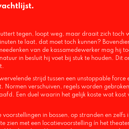
chtlijst.
uttert tegen, loopt weg, maar draait zich toch 
minuten te laat, dat moet toch kunnen? Bovendien 
e meedenken van de kassamedewerker mag hij t
atuur in besluit hij voet bij stuk te houden. Dit 
t.
 wervelende strijd tussen een unstoppable force 
. Normen verschuiven, regels worden gebroken o
afd. Een duel waarin het gelijk koste wat kost
voorstellingen in bossen, op stranden en zelfs i
zien met een locatievoorstelling ín het theat