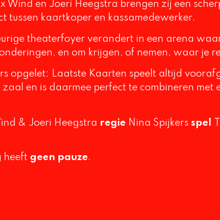
x Wind en Joeri Heegstra brengen zij een sche
ict tussen kaartkoper en kassamedewerker.
rige theaterfoyer verandert in een arena waari
zonderingen, en om krijgen, of nemen, waar je re
rs opgelet:
Laatste Kaarten
speelt altijd voora
de zaal en is daarmee perfect te combineren met
nd & Joeri Heegstra
regie
Nina Spijkers
spel
T
g heeft
geen pauze
.