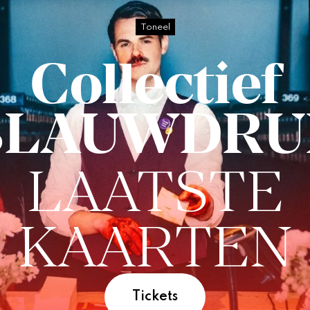
Toneel
Collectief
BLAUWDRU
LAATSTE
KAARTEN
Tickets