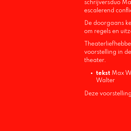
schrijversduo Ma
escalerend confl
De doorgaans keu
om regels en uit
Theaterliefhebbe
voorstelling in 
theater.
tekst
Max Wi
Walter
Deze voorstellin