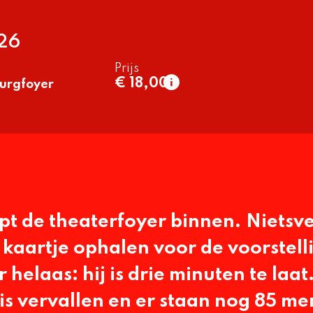
26
Prijs
€ 18,00
urgfoyer
normaal
€ 18,00
t/m 26 jaar
€ 13,50
pt de theaterfoyer binnen. Niets
n kaartje ophalen voor de voorstell
helaas: hij is drie minuten te laat.
is vervallen en er staan nog 85 m