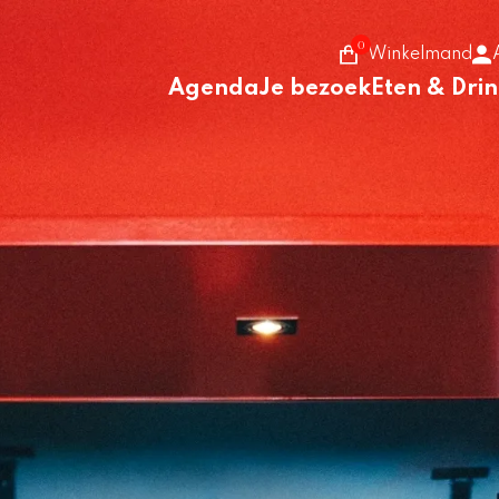
0
Winkelmand
Agenda
Je bezoek
Eten & Dri