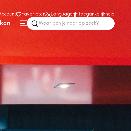
Account
Favorieten
Language
Toegankelijkheid
nken
Hoog contrast
Vergroot tekst
Prikkelarm
In het gebouw