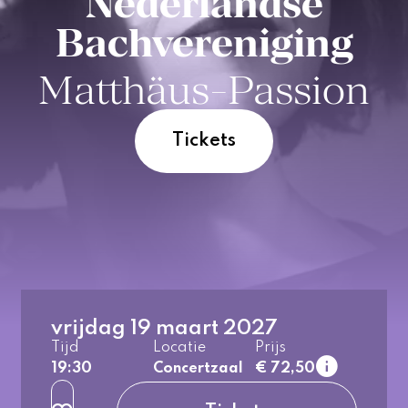
Nederlandse
Bachvereniging
Matthäus-Passion
Tickets
vrijdag 19 maart 2027
1e rang
Tijd
Locatie
Prijs
normaal
19:30
Concertzaal
€ 72,50
2e rang
normaal