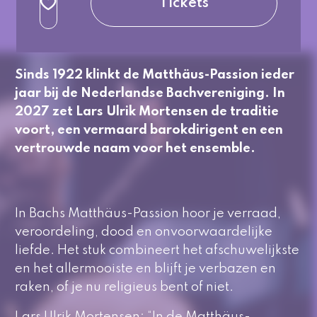
Tickets
3e rang beperkt
normaal
Sinds 1922 klinkt de
Matthäus-Passion
ieder
jaar bij de Nederlandse
Bachvereniging
. In
2027 zet Lars Ulrik Mortensen de traditie
voort, een vermaard barokdirigent en een
vertrouwde naam voor het ensemble.
In Bachs
Matthäus-Passion
hoor je verraad,
veroordeling, dood en onvoorwaardelijke
liefde. Het stuk combineert het afschuwelijkste
en het allermooiste en blijft je verbazen en
raken, of je nu religieus bent of niet.
Lars Ulrik Mortensen: “In de
Matthäus-