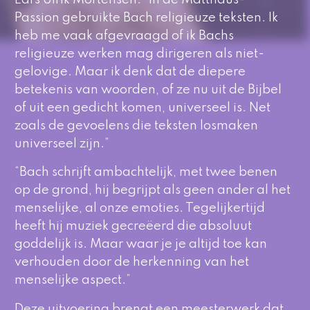
Passion
gebruikte Bach religieuze teksten. Ik
heb me vaak afgevraagd of ik Bachs
religieuze werken mag dirigeren als niet-
gelovige. Maar ik denk dat de diepere
betekenis van woorden, of ze nu uit de Bijbel
of uit een gedicht komen, universeel is. Net
zoals de gevoelens die teksten losmaken
universeel zijn.”
“Bach schrijft ambachtelijk, met twee benen
op de grond, hij begrijpt als geen ander al het
menselijke, al onze emoties. Tegelijkertijd
heeft hij muziek gecreëerd die absoluut
goddelijk is. Maar waar je je altijd toe kan
verhouden door de herkenning van het
menselijke aspect.”
Deze uitvoering brengt een meesterwerk dat