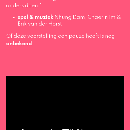
anders doen.”
spel & muziek
Nhung Dam, Chaerin Im &
Erik van der Horst
Of deze voorstelling een pauze heeft is nog
onbekend
.