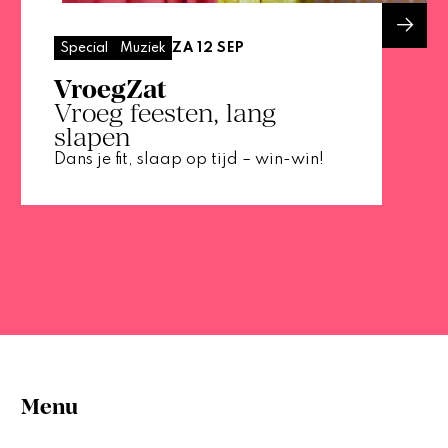
ZA 12 SEP
Special
Muziek
VroegZat
Vroeg feesten, lang
slapen
Dans je fit, slaap op tijd – win-win!
Menu