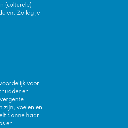
 (culturele)
delen. Zo leg je
woordelijk voor
schudder en
ivergente
 zijn, voelen en
eelt Sanne haar
ps en