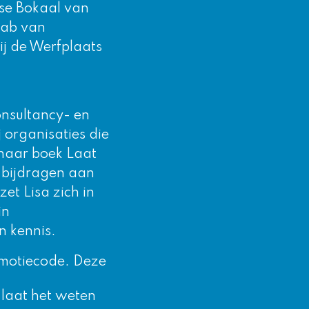
rse Bokaal van
Lab van
ij de Werfplaats
onsultancy- en
 organisaties die
 haar boek
Laat
n bijdragen aan
zet Lisa zich in
in
n kennis.
romotiecode. Deze
 laat het weten