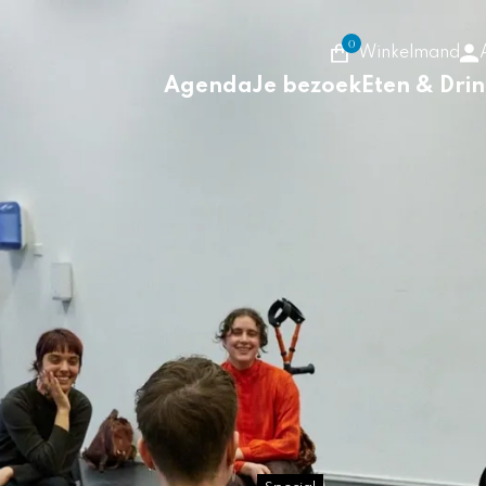
0
Winkelmand
Agenda
Je bezoek
Eten & Dri