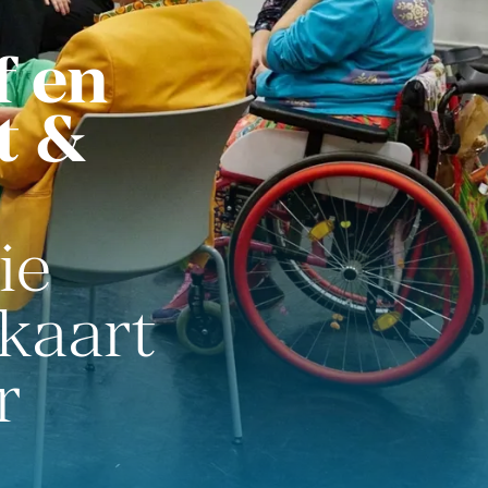
f en
t &
ie
kaart
r