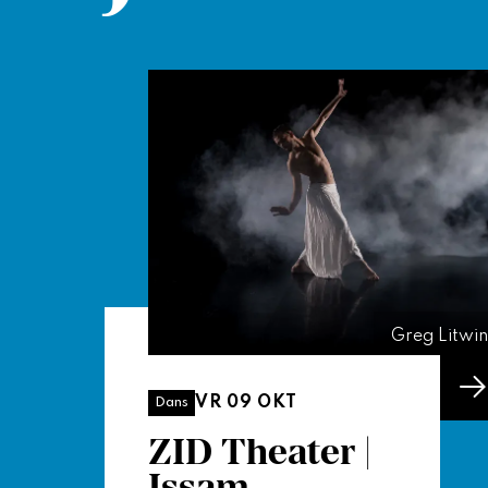
Greg Litwin
VR 09 OKT
Dans
ZID Theater |
Issam