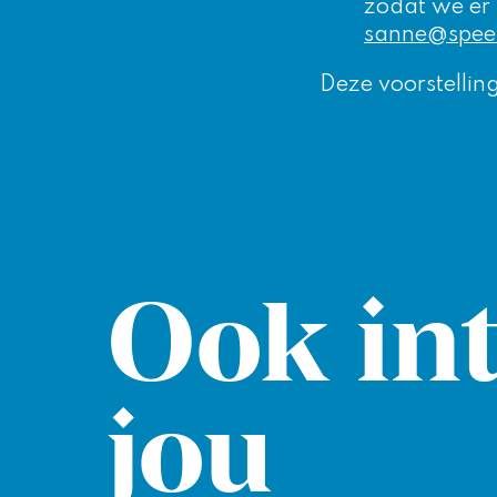
zodat we er
sanne@speels
Deze voorstellin
Ook int
jou