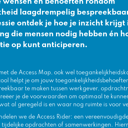
e wensen en behoeften rondom
kheid laagdrempelig bespreekbaar
sie ontdek je hoe je inzicht krijgt 
ng die mensen nodig hebben én ho
tie op kunt anticiperen.
 met de Access Map, ook wel toegankelijkheids
ool helpt je om jouw toegankelijkheidsbehoeften
reekbaar te maken tussen werkgever, opdracht
creëer je de voorwaarden om optimaal te kunnen
in wat al geregeld is en waar nog ruimte is voor v
delen we de Access Rider: een vereenvoudigde
tijdelijke opdrachten of samenwerkingen. Hier