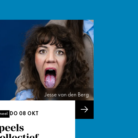
Jesse van den Berg
DO 08 OKT
neel
peels
ollectief