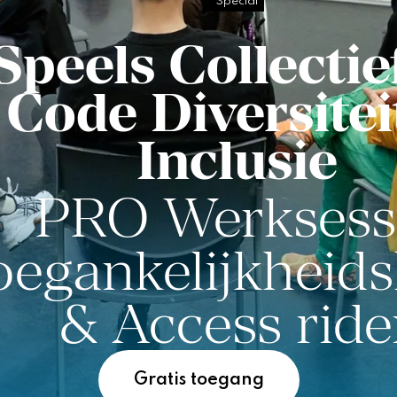
Special
Speels Collectie
Code Diversitei
Inclusie
PRO Werksess
oegankelijkheids
& Access ride
Gratis toegang