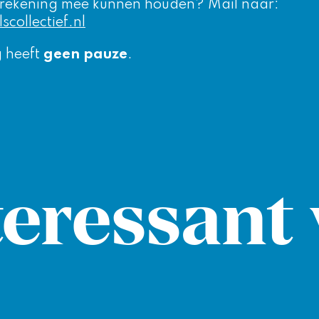
 rekening mee kunnen houden? Mail naar:
collectief.nl
g heeft
geen pauze
.
eressant