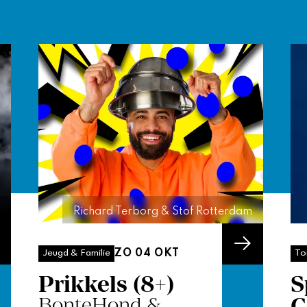
Richard Terborg & Stof Rotterdam
ZO 04 OKT
Jeugd & Familie
To
Prikkels (8+)
S
BonteHond &
C