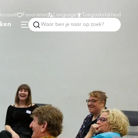
Account
Favorieten
Language
Toegankelijkheid
nken
Hoog contrast
Vergroot tekst
Prikkelarm
In het gebouw