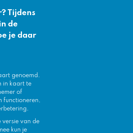
? Tijdens
in de
e je daar
kaart genoemd.
 in kaart te
nemer of
 functioneren,
erbetering.
 versie van de
mee kun je