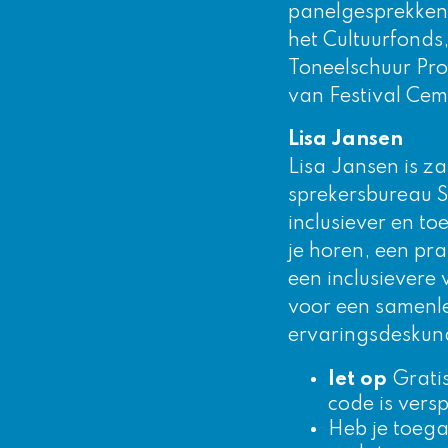
panelgesprekken.
het Cultuurfonds
Toneelschuur Pro
van Festival Cem
Lisa Jansen
Lisa Jansen is z
sprekersbureau S
inclusiever en t
je horen
, een pra
een inclusievere w
voor een samenl
ervaringsdeskund
let op
Gratis
code is vers
Heb je toega