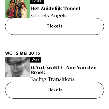
Toneel
Het Zuidelijk Toneel
Vondels Angels
Tickets
WO 12 MEI
20:15
Dans
WArd/waRD | Ann Van den
Broek
Facing Transitions
Tickets