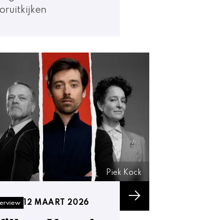
oruitkijken
Piek Kock
12 MAART 2026
terview