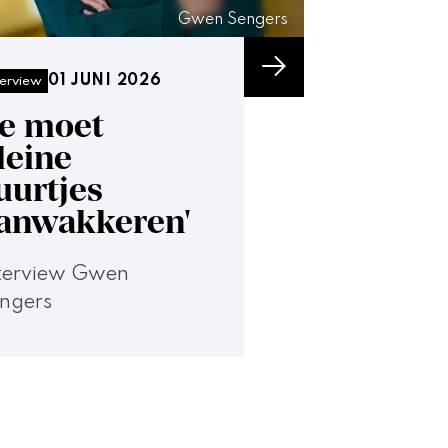
Gwen Sengers
01 JUNI 2026
terview
Je moet
leine
uurtjes
anwakkeren'
terview Gwen
ngers