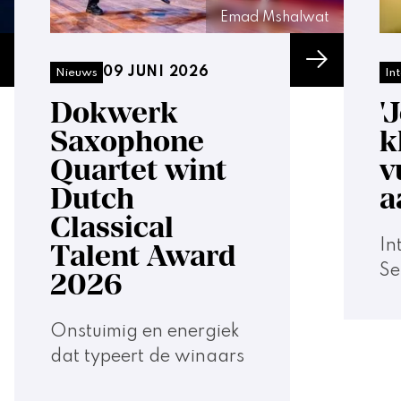
Emad Mshalwat
09 JUNI 2026
Nieuws
In
Dokwerk
'
Saxophone
k
Quartet wint
v
Dutch
a
Classical
In
Talent Award
Se
2026
Onstuimig en energiek
dat typeert de winaars