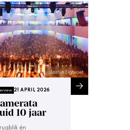
Jostijn Ligtvoet
21 APRIL 2026
terview
amerata
uid 10 jaar
rugblik én