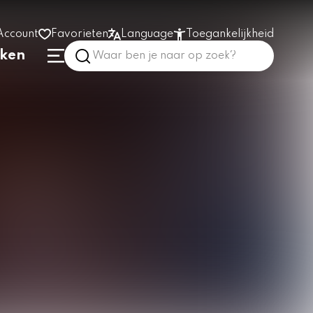
Account
Favorieten
Language
Toegankelijkheid
nken
Hoog contrast
Vergroot tekst
Prikkelarm
In het gebouw