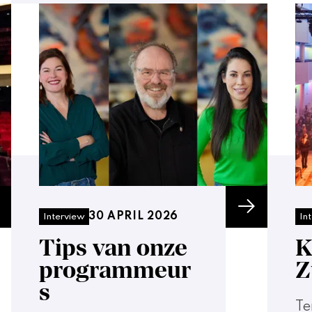
30 APRIL 2026
Interview
In
Tips van onze
K
programmeur
Z
s
Te