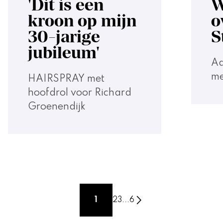
'Dit is een
W
kroon op mijn
o
30-jarige
S
jubileum'
Aa
me
HAIRSPRAY met
hoofdrol voor Richard
Groenendijk
1
2
3
...
6