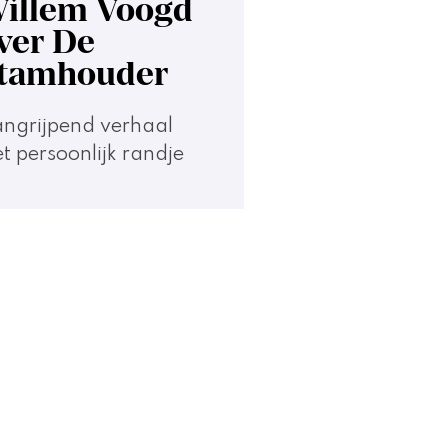
illem Voogd
ver De
tamhouder
ngrijpend verhaal
t persoonlijk randje