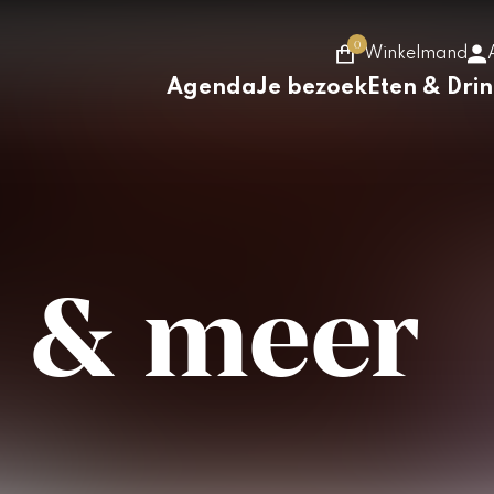
0
Winkelmand
Agenda
Je bezoek
Eten & Dri
 & meer