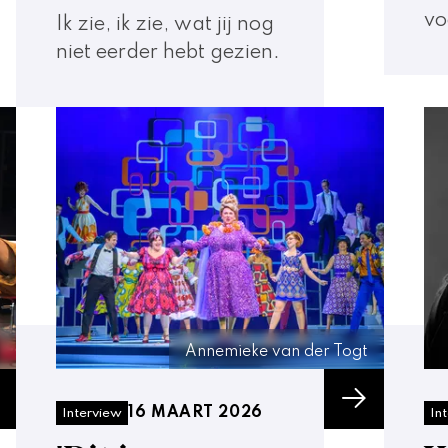
vo
Ik zie, ik zie, wat jij nog
niet eerder hebt gezien.
Annemieke van der Togt
16 MAART 2026
Interview
In