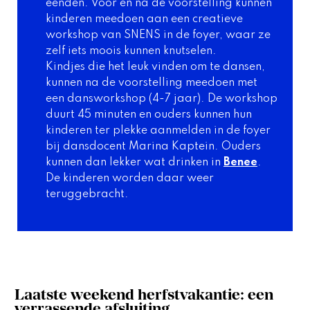
eenden. Voor en na de voorstelling kunnen 
kinderen meedoen aan een creatieve 
workshop van SNENS in de foyer, waar ze 
zelf iets moois kunnen knutselen.
Kindjes die het leuk vinden om te dansen, 
kunnen na de voorstelling meedoen met 
een dansworkshop (4-7 jaar). De workshop 
duurt 45 minuten en ouders kunnen hun 
kinderen ter plekke aanmelden in de foyer 
bij dansdocent Marina Kaptein. Ouders 
kunnen dan lekker wat drinken in 
Benee
. 
De kinderen worden daar weer 
teruggebracht.
Laatste weekend herfstvakantie: een 
verrassende afsluiting